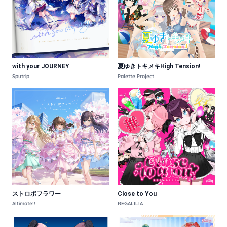
with your JOURNEY
夏ゆきトキメキHigh Tension!
Sputrip
Palette Project
ストロボフラワー
Close to You
Altimate!!
REGALILIA