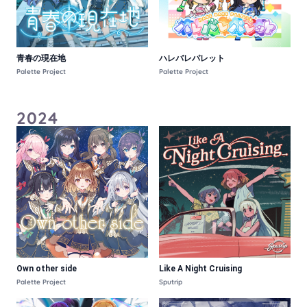
青春の現在地
ハレバレパレット
Palette Project
Palette Project
2024
Own other side
Like A Night Cruising
Palette Project
Sputrip