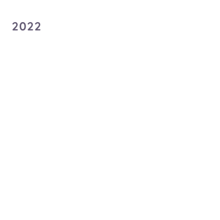
2022
ドリームインブルーム！
カラフル☆パンチライン
Palette Project
Palette Project