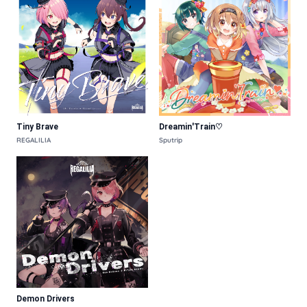
Tiny Brave
Dreamin'Train♡
REGALILIA
Sputrip
Demon Drivers