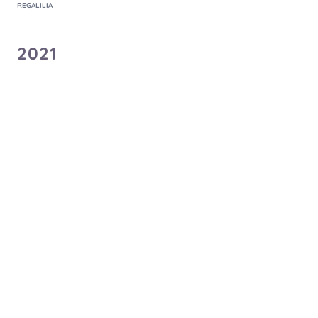
REGALILIA
2021
君と歌いたい歌がある
夢堕ち
Palette Project
Altimate!!