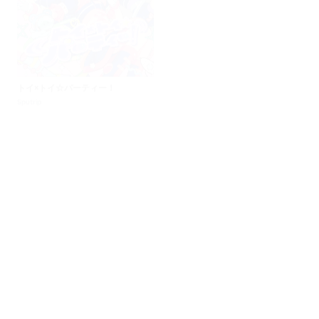
トイ×トイ☆パーティー！
MORAL
Sputrip
REGALILIA
キライラ
創造
(Rearrange ver.)
(Rearrange ver.)
REGALILIA
REGALILIA