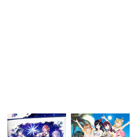
エンリの花
願い星
REGALILIA
Altimate!!
Starry☆Melody
Dramatic Parade
(Altimate ver.)
Sputrip
Altimate!!