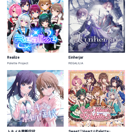
Realize
Einherjar
Palette Project
REGALILIA
トキメキ禁断症状
Sweet♡Heart☆Palette♪