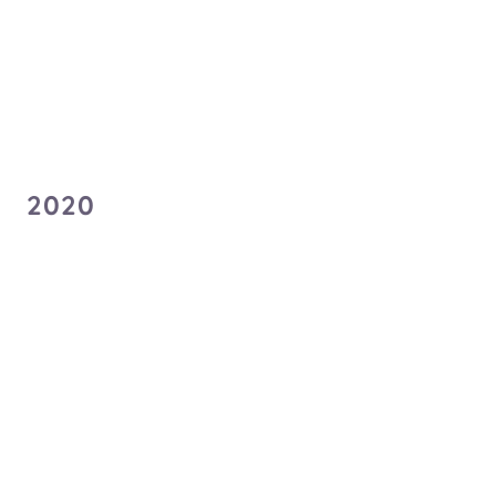
Citylight Fantasy
光の惑星
Sputrip
Sputrip
2020
キライラ
Breeze in the Sun
REGALILIA
Sputrip