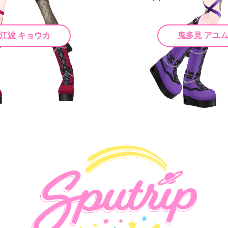
江波 キョウカ
鬼多見 アユ