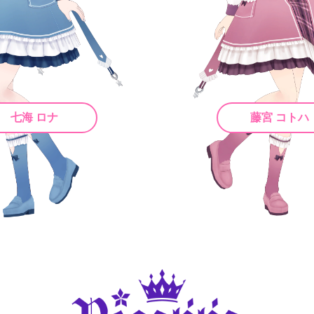
七海 ロナ
藤宮 コトハ