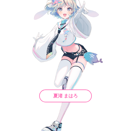
夏渚 まはろ