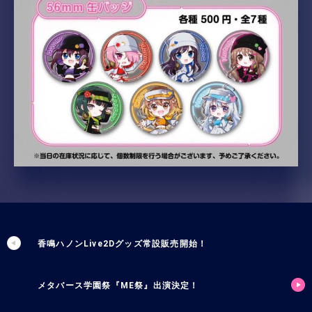
香鳴ハノンLive2Dグッズ常設販売開始！
メタバース学園祭『ME祭』出演決定！