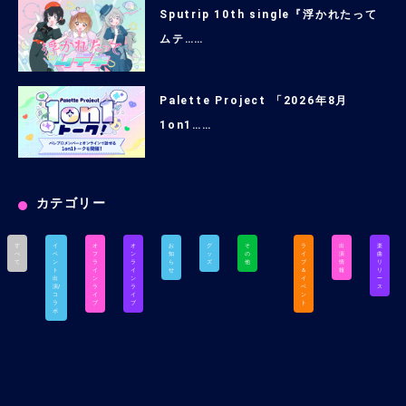
Sputrip 10th single『浮かれたって
ムテ……
Palette Project 「2026年8月
1on1……
カテゴリー
す
イ
オ
オ
お
グ
そ
ラ
出
楽
べ
ベ
フ
ン
知
ッ
の
イ
演
曲
て
ン
ラ
ラ
ら
ズ
他
ブ
情
リ
ト
イ
イ
せ
＆
報
リ
出
ン
ン
イ
ー
演/
ラ
ラ
ベ
ス
コ
イ
イ
ン
ラ
ブ
ブ
ト
ボ