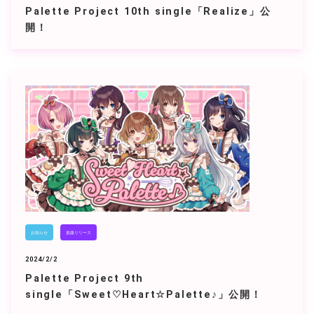
Palette Project 10th single「Realize」公
開！
お知らせ
楽曲リリース
2024/2/2
Palette Project 9th
single「Sweet♡Heart☆Palette♪」公開！