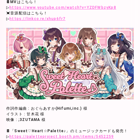
🍫MVはこちら！
▷
https://www.youtube.com/watch?v=YZDFWbzyKp8
💓音源配信はこちら！
▷
https://linkco.re/xhup6fr7
作詞作編曲 : おぐらあすか(Hifumi,inc.) 様
イラスト : 甘木花 様
映像 : ;3ZUTAMA 様
🍫「Sweet♡Heart☆Palette♪」のミュージックカードも発売！
▷
https://paletteproject.booth.pm/items/5452259