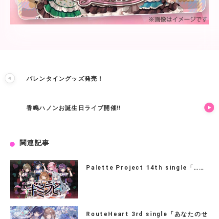
バレンタイングッズ発売！
香鳴ハノンお誕生日ライブ開催!!
関連記事
Palette Project 14th single「……
RouteHeart 3rd single「あなたのせ