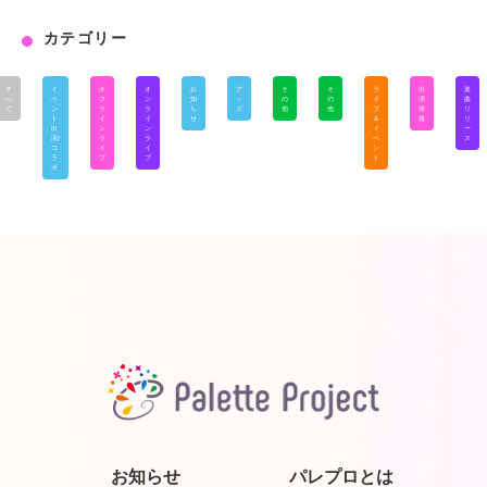
カテゴリー
す
イ
オ
オ
お
グ
そ
そ
ラ
出
楽
べ
ベ
フ
ン
知
ッ
の
の
イ
演
曲
て
ン
ラ
ラ
ら
ズ
他
他
ブ
情
リ
ト
イ
イ
せ
＆
報
リ
出
ン
ン
イ
ー
演/
ラ
ラ
ベ
ス
コ
イ
イ
ン
ラ
ブ
ブ
ト
ボ
お知らせ
パレプロとは