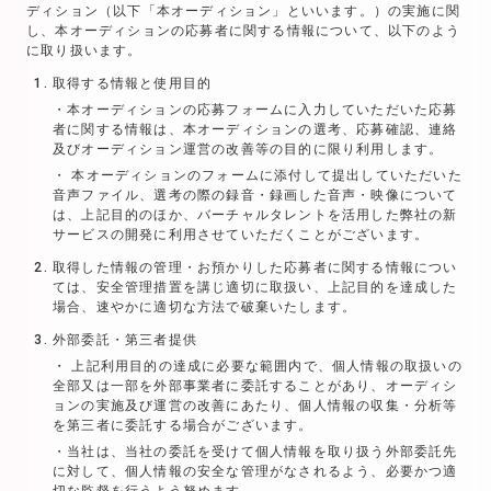
ディション（以下「本オーディション」といいます。）の実施に関
し、本オーディションの応募者に関する情報について、以下のよう
に取り扱います。
取得する情報と使用目的
本オーディションの応募フォームに入力していただいた応募
者に関する情報は、本オーディションの選考、応募確認、連絡
及びオーディション運営の改善等の目的に限り利用します。
本オーディションのフォームに添付して提出していただいた
音声ファイル、選考の際の録音・録画した音声・映像について
は、上記目的のほか、バーチャルタレントを活用した弊社の新
サービスの開発に利用させていただくことがございます。
取得した情報の管理・お預かりした応募者に関する情報につい
ては、安全管理措置を講じ適切に取扱い、上記目的を達成した
場合、速やかに適切な方法で破棄いたします。
外部委託・第三者提供
上記利用目的の達成に必要な範囲内で、個人情報の取扱いの
全部又は一部を外部事業者に委託することがあり、オーディシ
ョンの実施及び運営の改善にあたり、個人情報の収集・分析等
を第三者に委託する場合がございます。
当社は、当社の委託を受けて個人情報を取り扱う外部委託先
に対して、個人情報の安全な管理がなされるよう、必要かつ適
切な監督を行うよう努めます。