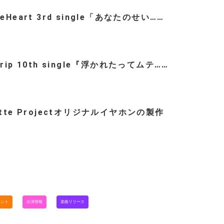
teHeart 3rd single「あなたのせい……
trip 10th single『浮かれたってムテ……
ette Projectオリジナルイヤホンの製作
…
ベント
出演情報
楽曲リリース