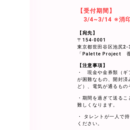
【受付期間】
3/4~3/14
※消
【宛先】
〒154-0001
東京都世田谷区池尻2-3
「Palette Proj
【注意事項】
・ 現金や金券類（ギ
が困難なもの、開封済
ど）、電気が通るもの
・期間を過ぎて送るこ
難しくなります。
・ タレントが一人で
ください。