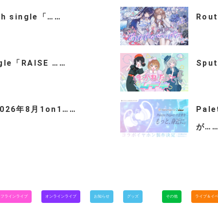
th single「……
Rou
ngle「RAISE ……
Spu
「2026年8月1on1……
Pal
が…
オフラインライブ
オンラインライブ
お知らせ
グッズ
その他
ライブ＆イ