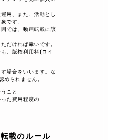
種運用、また、活動とし
対象です。
範囲では、動画転載に該
いただければ幸いです。
も、版権利用料(ロイ
たす場合をいいます。な
認められません。
行うこと
った費用程度の
に
画転載のルール