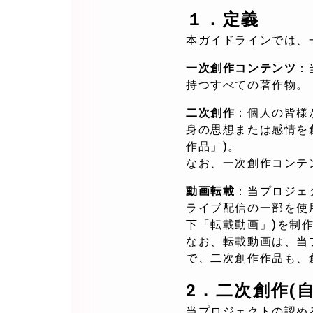
１．定義
本ガイドラインでは、
一次創作コンテンツ
：
持つすべての著作物。
二次創作
：個人の皆様
身の思想または感情を
作品」)。
なお、一次創作コンテ
動画転載
：当プロジェ
ライブ配信の一部を使
下「転載動画」)を制
なお、転載動画は、当
で、二次創作作品も、
2．
二次創作(
当プロジェクトの認め