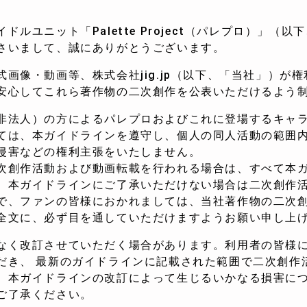
ルユニット「Palette Project（パレプロ）」（
さいまして、誠にありがとうございます。
画像・動画等、株式会社jig.jp（以下、「当社」）が
安心してこれら著作物の二次創作を公表いただけるよう
非法人）の方によるパレプロおよびこれに登場するキャ
ては、本ガイドラインを遵守し、個人の同人活動の範囲
侵害などの権利主張をいたしません。
次創作活動および動画転載を行われる場合は、すべて本
。本ガイドラインにご了承いただけない場合は二次創作
で、ファンの皆様におかれましては、当社著作物の二次
全文に、必ず目を通していただけますようお願い申し上
なく改訂させていただく場合があります。利用者の皆様
だき、 最新のガイドラインに記載された範囲で二次創作
、本ガイドラインの改訂によって生じるいかなる損害に
ご了承ください。