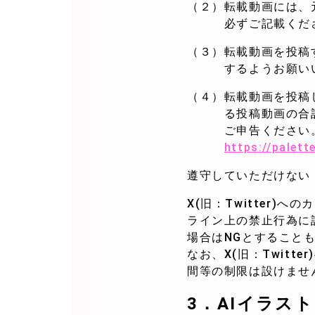
（２）転載動画には、
必ずご記載くだ
（３）転載動画を投稿
するようお願いい
（４）転載動画を投稿
る投稿動画の合計収
ご申告ください
https://palett
遵守していただけない
X(旧：Twitter
ライン上の禁止行為に
場合はNGとすることも
なお、X(旧：Twit
間等の制限は設けませ
3．
AIイラス