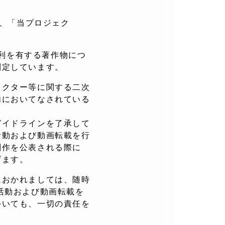
以下、「当プロジェク
権利を有する著作物につ
制定しています。
ラクター等に関する二次
内においてなされている
ガイドラインを了承して
活動および動画転載を行
創作を公表される際に
げます。
におかれましては、随時
活動および動画転載を
ついても、一切の責任を