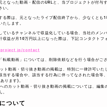
元となった動画・配信のURLと、当プロジェクトが付与
さい。
する際は、元となったライブ配信終了から、少なくとも1
たします。
しているチャンネルで収益化している場合、当社のメン
益が月10万円以上になった際は、下記コンタクトフ
。
eproject.jp/contact
「転載動画」については、削除依頼などを行う場合がご
)へのカット動画・切り抜き動画の掲載は、特別に一律許可い
該当する場合や、該当する行為に伴ってなされた場合等
あります)。
ter)へのカット動画・切り抜き動画の掲載については、編
ん。
トについて