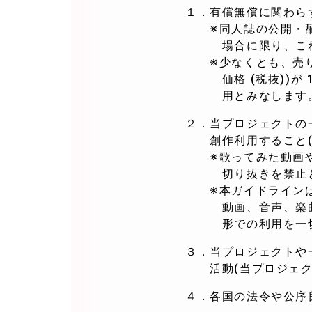
１．有償無償に関わら
※同人誌の公開・配
場合に限り、これに
※少なくとも、売り上
価格 (税抜))が 
用とみなします
２．当プロジェクトの
創作利用すること(
※歌ってみた動画や
切り抜きを禁止と
※本ガイドラインは、
動画、音声、楽曲等
形での利用を一切
３．当プロジェクトや
活動(当プロジェクト
４．各国の法令や公序