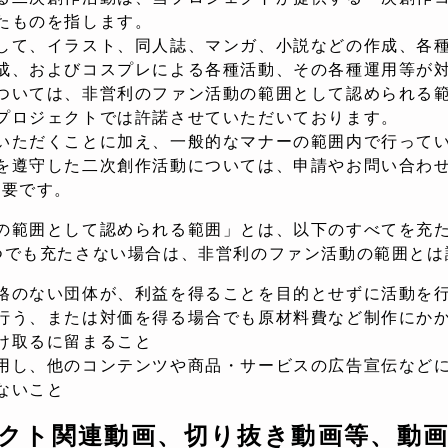
たものを指します。
して、イラスト、同人誌、マンガ、小説などの作成、各
成、およびコスプレによる各種活動、その各種運用等が
ついては、非営利のファン活動の範囲として認められる
プロジェクトでは許諾させていただいております。
いただくことに加え、一般的なマナーの範囲内で行って
を遵守した二次創作活動については、申請やお問い合わせ
不要です。
の範囲として認められる範囲」とは、以下のすべてを充
つでも充たさない場合は、非営利のファン活動の範囲とは
のない団体が、利益を得ることを目的とせずに活動を
う、または対価を得る場合でも原材料費など制作にかか
取るに留まること
し、他のコンテンツや商品・サービスの広告宣伝など
いこと
クト関連動画、切り抜き動画等、動