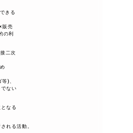
できる
×販売
的の利
直接二次
め
等)、
でない
益となる
断される活動。