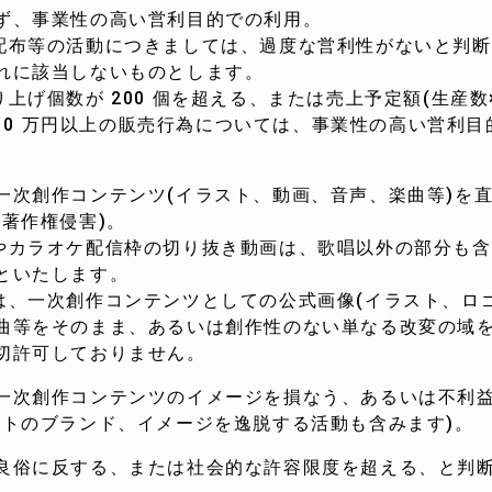
ず、事業性の高い営利目的での利用。
布等の活動につきましては、過度な営利性がないと判断
該当しないものとします。
げ個数が 200 個を超える、または売上予定額(生産数
10 万円以上の販売行為については、事業性の高い営利目
。
一次創作コンテンツ(イラスト、動画、音声、楽曲等)を
著作権侵害)。
カラオケ配信枠の切り抜き動画は、歌唱以外の部分も含
いたします。
一次創作コンテンツとしての公式画像(イラスト、ロゴ
をそのまま、あるいは創作性のない単なる改変の域を
許可しておりません。
一次創作コンテンツのイメージを損なう、あるいは不利
のブランド、イメージを逸脱する活動も含みます)。
良俗に反する、または社会的な許容限度を超える、と判