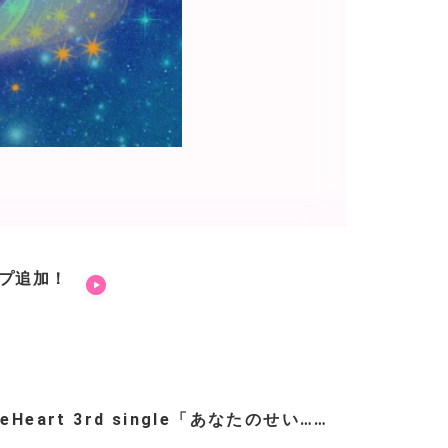
ップ追加！
teHeart 3rd single「あなたのせい……