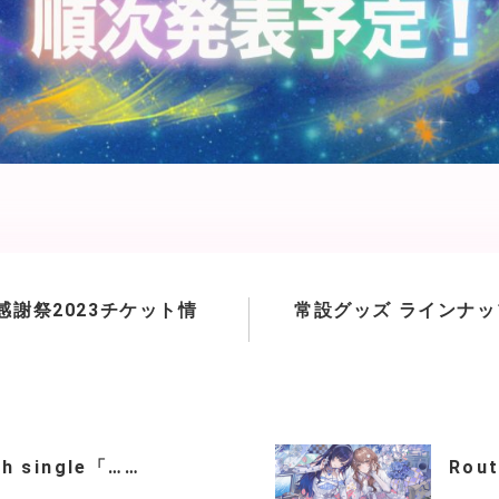
感謝祭2023チケット情
常設グッズ ラインナ
th single「……
Rou