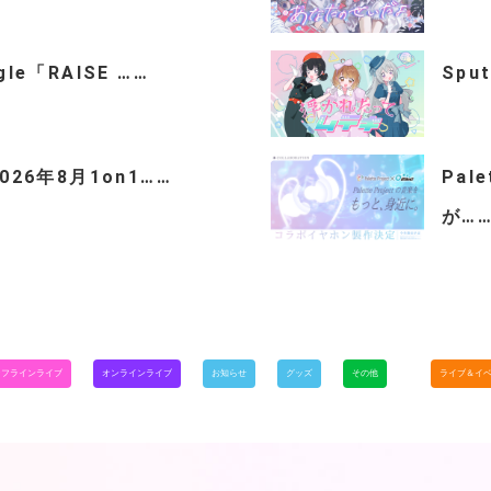
ngle「RAISE ……
Spu
「2026年8月1on1……
Pal
が…
オフラインライブ
オンラインライブ
お知らせ
グッズ
その他
ライブ＆イ