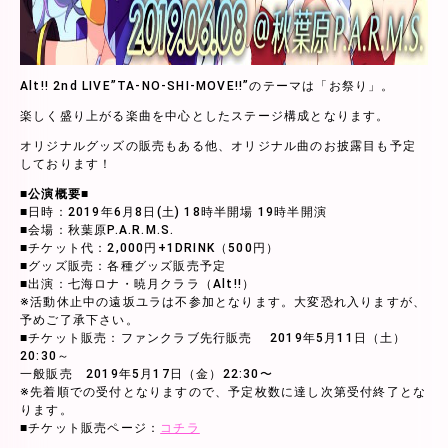
Alt!! 2nd LIVE”TA-NO-SHI-MOVE!!”のテーマは「お祭り」。
楽しく盛り上がる楽曲を中心としたステージ構成となります。
オリジナルグッズの販売もある他、オリジナル曲のお披露目も予定
しております！
■公演概要■
■日時：2019年6月8日(土) 18時半開場 19時半開演
■会場：秋葉原P.A.R.M.S.
■チケット代：2,000円+1DRINK（500円）
■グッズ販売：各種グッズ販売予定
■出演：七海ロナ・暁月クララ（Alt!!）
※活動休止中の遠坂ユラは不参加となります。大変恐れ入りますが、
予めご了承下さい。
■チケット販売：ファンクラブ先行販売 2019年5月11日（土）
20:30～
一般販売 2019年5月17日（金）22:30〜
※先着順での受付となりますので、予定枚数に達し次第受付終了とな
ります。
■チケット販売ページ：
コチラ