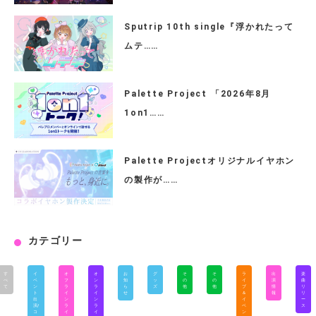
Sputrip 10th single『浮かれたって
ムテ……
Palette Project 「2026年8月
1on1……
Palette Projectオリジナルイヤホン
の製作が……
カテゴリー
す
イ
オ
オ
お
グ
そ
そ
ラ
出
楽
べ
ベ
フ
ン
知
ッ
の
の
イ
演
曲
て
ン
ラ
ラ
ら
ズ
他
他
ブ
情
リ
ト
イ
イ
せ
＆
報
リ
出
ン
ン
イ
ー
演/
ラ
ラ
ベ
ス
コ
イ
イ
ン