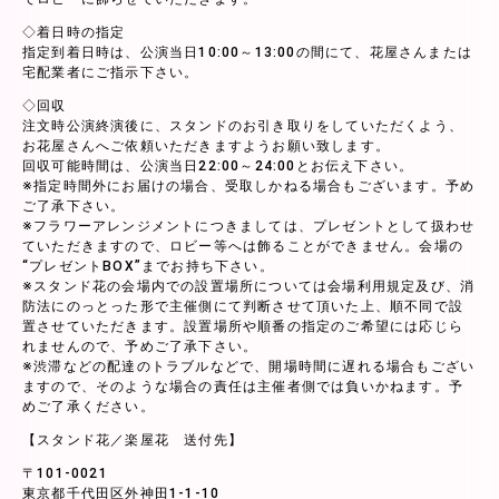
◇着日時の指定
指定到着日時は、公演当日10:00～13:00の間にて、花屋さんまたは
宅配業者にご指示下さい。
◇回収
注文時公演終演後に、スタンドのお引き取りをしていただくよう、
お花屋さんへご依頼いただきますようお願い致します。
回収可能時間は、公演当日22:00～24:00とお伝え下さい。
※指定時間外にお届けの場合、受取しかねる場合もございます。予め
ご了承下さい。
※フラワーアレンジメントにつきましては、プレゼントとして扱わせ
ていただきますので、ロビー等へは飾ることができません。会場の
“プレゼントBOX”までお持ち下さい。
※スタンド花の会場内での設置場所については会場利用規定及び、消
防法にのっとった形で主催側にて判断させて頂いた上、順不同で設
置させていただきます。設置場所や順番の指定のご希望には応じら
れませんので、予めご了承下さい。
※渋滞などの配達のトラブルなどで、開場時間に遅れる場合もござい
ますので、そのような場合の責任は主催者側では負いかねます。予
めご了承ください。
【スタンド花／楽屋花 送付先】
〒101-0021
東京都千代田区外神田1-1-10