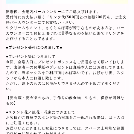
開場後、会場内バーカウンターにてご購入頂けます。
受付時にお支払い頂くドリンク代(500円)との差額200円を、ご注文
時バーカウンターにてお支払い下さい。
生クリームやミント、さくらんぼ等が苦手なものがある方は、バー
カウンターにてお伝え頂ければ苦手なものを抜いた形でドリンクを
お作りすることもできます。
■プレゼント受付につきまして■
●プレゼント等につきまして
今回、会場入口にプレゼントボックスをご用意させて頂いておりま
す。出演者へのお手紙やプレゼントは直接本人にはお渡しできませ
んので、当ボックスをご利用頂ければ幸いです。お預かり後、スタ
ッフから本人にお渡し致します。
ただし、以下のものはお預かりできませんので予めご了承くださ
い。
【要冷蔵・要冷凍のもの、手作りの飲食物、生もの、保存が困難な
もの】
●スタンド花／籠花・花束につきまして
お客様がご自身でスタンド等の祝花をご手配される際は、以下の点
にご注意ください。
お送りいただきました祝花につきましては、スペース上可能な範囲
でロビーに飾らせていただきます。