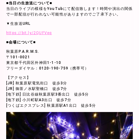
■当日の生放送について■
当日のライブの模様をYouTubにて配信致します！時間や演出の関係
で一部配信が行われない可能性がありますのでご了承下さい。
▼生放送URL
https://bit.ly/2QUFVeq
■会場について■
秋葉原P.A.R.M.S.
〒101-0021
東京都千代田区外神田1-1-10
フリーダイヤル：0120-190-759（携帯可）
【アクセス】
[JR] 秋葉原駅電気街口 徒歩3分
[JR] 御茶ノ水駅聖橋口 徒歩7分
[地下鉄] 日比谷線秋葉原駅3番出口 徒歩5分
[地下鉄] 小川町駅A3出口 徒歩7分
[つくばエクスプレス] 秋葉原駅A1出口 徒歩5分