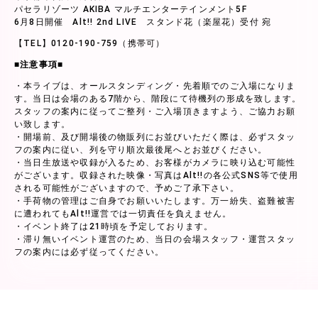
パセラリゾーツ AKIBA マルチエンターテインメント5F
6月8日開催 Alt!! 2nd LIVE スタンド花（楽屋花）受付 宛
【TEL】0120-190-759（携帯可）
■注意事項■
・本ライブは、オールスタンディング・先着順でのご入場になりま
す。当日は会場のある7階から、階段にて待機列の形成を致します。
スタッフの案内に従ってご整列・ご入場頂きますよう、ご協力お願
い致します。
・開場前、及び開場後の物販列にお並びいただく際は、必ずスタッ
フの案内に従い、列を守り順次最後尾へとお並びください。
・当日生放送や収録が入るため、お客様がカメラに映り込む可能性
がございます。収録された映像・写真はAlt!!の各公式SNS等で使用
される可能性がございますので、予めご了承下さい。
・手荷物の管理はご自身でお願いいたします。万一紛失、盗難被害
に遭われてもAlt!!運営では一切責任を負えません。
・イベント終了は21時頃を予定しております。
・滞り無いイベント運営のため、当日の会場スタッフ・運営スタッ
フの案内には必ず従ってください。