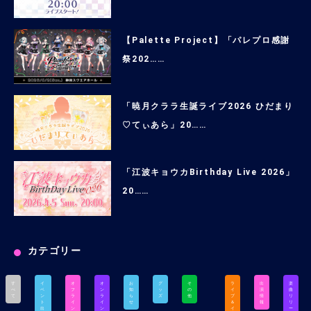
【Palette Project】「パレプロ感謝
祭202……
「暁月クララ生誕ライブ2026 ひだまり
♡てぃあら」20……
「江波キョウカBirthday Live 2026」
20……
カテゴリー
す
イ
オ
オ
お
グ
そ
ラ
出
楽
べ
ベ
フ
ン
知
ッ
の
イ
演
曲
て
ン
ラ
ラ
ら
ズ
他
ブ
情
リ
ト
イ
イ
せ
＆
報
リ
出
ン
ン
イ
ー