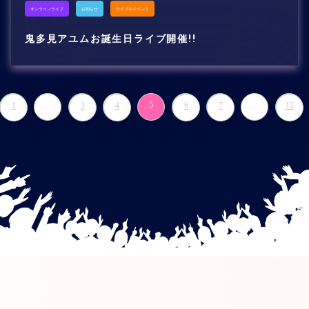
オンラインライブ
お知らせ
ライブ＆イベント
鬼多見アユムお誕生日ライブ開催!!
…
5
…
1
3
4
6
7
12