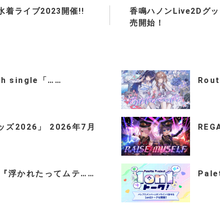
着ライブ2023開催!!
香鳴ハノンLive2Dグ
売開始！
th single「……
Rou
2026」 2026年7月
REGA
ingle『浮かれたってムテ……
Pal