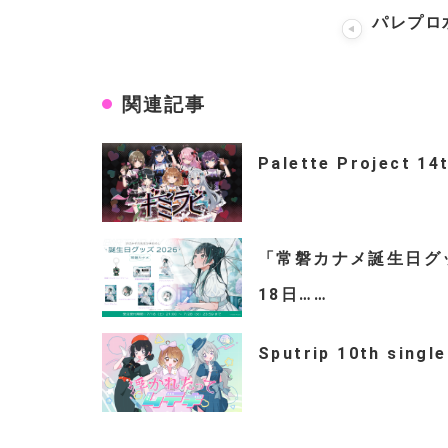
パレプロ水
関連記事
Palette Project 14
「常磐カナメ誕生日グッズ
18日……
Sputrip 10th s