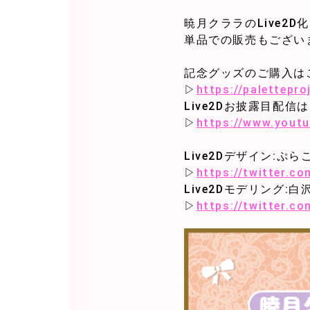
暁月クララのLive2
単品での販売もござい
記念グッズのご購入はこ
▷
https://palettepr
Live2Dお披露目配信
▷
https://www.yout
Live2Dデザイン:ぷら
▷
https://twitter.c
Live2Dモデリング:
▷
https://twitter.c