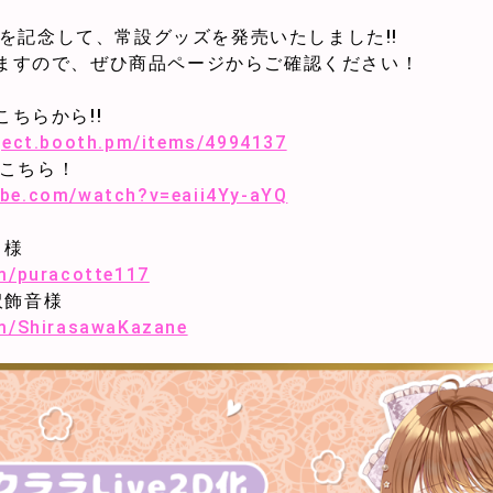
D化を記念して、常設グッズを発売いたしました!!
ますので、ぜひ商品ページからご確認ください！
ちらから!!
oject.booth.pm/items/4994137
はこちら！
ube.com/watch?v=eaii4Yy-aYQ
こ様
om/puracotte117
白沢飾音様
om/ShirasawaKazane