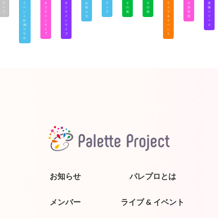
す
イ
オ
オ
お
グ
そ
そ
ラ
出
楽
べ
ベ
フ
ン
知
ッ
の
の
イ
演
曲
て
ン
ラ
ラ
ら
ズ
他
他
ブ
情
リ
ト
イ
イ
せ
＆
報
リ
出
ン
ン
イ
ー
演/
ラ
ラ
ベ
ス
コ
イ
イ
ン
ラ
ブ
ブ
ト
ボ
お知らせ
パレプロとは
メンバー
ライブ & イベント