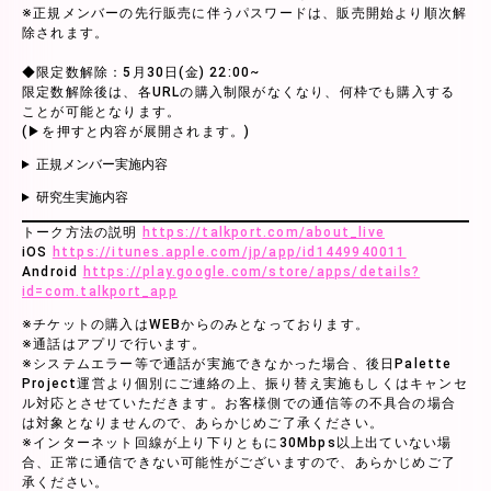
※正規メンバーの先行販売に伴うパスワードは、販売開始より順次解
除されます。
◆限定数解除：5月30日(金) 22:00~
限定数解除後は、各URLの購入制限がなくなり、何枠でも購入する
ことが可能となります。
(▶を押すと内容が展開されます。)
正規メンバー実施内容
研究生実施内容
トーク方法の説明
https://talkport.com/about_live
iOS
https://itunes.apple.com/jp/app/id1449940011
Android
https://play.google.com/store/apps/details?
id=com.talkport_app
※チケットの購入はWEBからのみとなっております。
※通話はアプリで行います。
※システムエラー等で通話が実施できなかった場合、後日Palette
Project運営より個別にご連絡の上、振り替え実施もしくはキャンセ
ル対応とさせていただきます。お客様側での通信等の不具合の場合
は対象となりませんので、あらかじめご了承ください。
※インターネット回線が上り下りともに30Mbps以上出ていない場
合、正常に通信できない可能性がございますので、あらかじめご了
承ください。