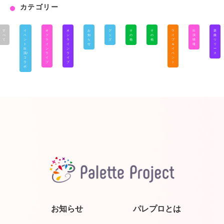
カテゴリー
す
イ
オ
オ
お
グ
そ
そ
ラ
出
楽
べ
ベ
フ
ン
知
ッ
の
の
イ
演
曲
て
ン
ラ
ラ
ら
ズ
他
他
ブ
情
リ
ト
イ
イ
せ
＆
報
リ
出
ン
ン
イ
ー
演/
ラ
ラ
ベ
ス
コ
イ
イ
ン
ラ
ブ
ブ
ト
ボ
お知らせ
パレプロとは