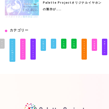
Palette Projectオリジナルイヤホン
の製作が……
カテゴリー
す
イ
オ
オ
お
グ
そ
そ
ラ
出
楽
べ
ベ
フ
ン
知
ッ
の
の
イ
演
曲
て
ン
ラ
ラ
ら
ズ
他
他
ブ
情
リ
ト
イ
イ
せ
＆
報
リ
出
ン
ン
イ
ー
演/
ラ
ラ
ベ
ス
コ
イ
イ
ン
ラ
ブ
ブ
ト
ボ