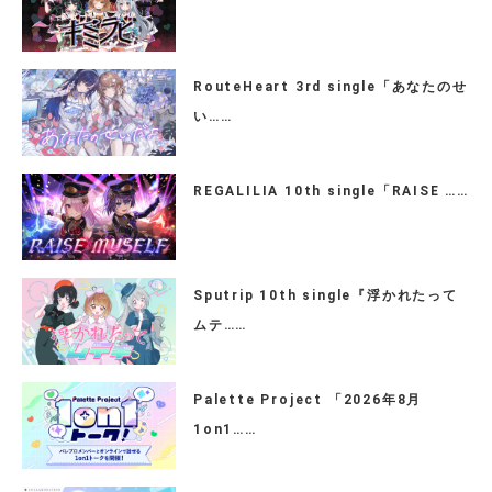
RouteHeart 3rd single「あなたのせ
い……
REGALILIA 10th single「RAISE ……
Sputrip 10th single『浮かれたって
ムテ……
Palette Project 「2026年8月
1on1……