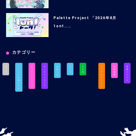
Palette Project 「2026年8月
1on1……
カテゴリー
す
イ
オ
オ
お
グ
そ
ラ
出
楽
べ
ベ
フ
ン
知
ッ
の
イ
演
曲
て
ン
ラ
ラ
ら
ズ
他
ブ
情
リ
ト
イ
イ
せ
＆
報
リ
出
ン
ン
イ
ー
演/
ラ
ラ
ベ
ス
コ
イ
イ
ン
ラ
ブ
ブ
ト
ボ