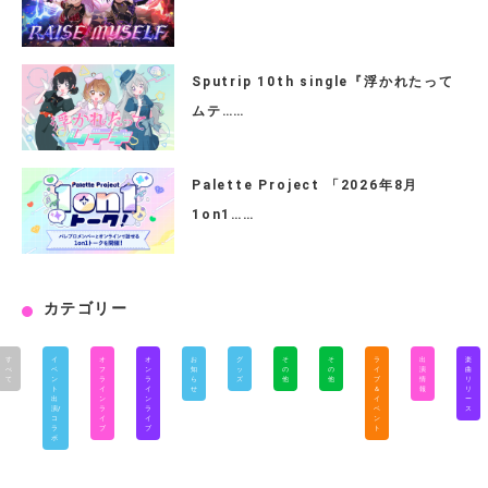
Sputrip 10th single『浮かれたって
ムテ……
Palette Project 「2026年8月
1on1……
カテゴリー
す
イ
オ
オ
お
グ
そ
そ
ラ
出
楽
べ
ベ
フ
ン
知
ッ
の
の
イ
演
曲
て
ン
ラ
ラ
ら
ズ
他
他
ブ
情
リ
ト
イ
イ
せ
＆
報
リ
出
ン
ン
イ
ー
演/
ラ
ラ
ベ
ス
コ
イ
イ
ン
ラ
ブ
ブ
ト
ボ