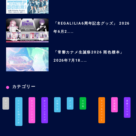
「REGALILIA6周年記念グッズ」 2026
年6月2……
「常磐カナメ生誕祭2026 雨色標本」
2026年7月18……
カテゴリー
す
イ
オ
オ
お
グ
そ
ラ
出
楽
べ
ベ
フ
ン
知
ッ
の
イ
演
曲
て
ン
ラ
ラ
ら
ズ
他
ブ
情
リ
ト
イ
イ
せ
＆
報
リ
出
ン
ン
イ
ー
演/
ラ
ラ
ベ
ス
コ
イ
イ
ン
ラ
ブ
ブ
ト
ボ