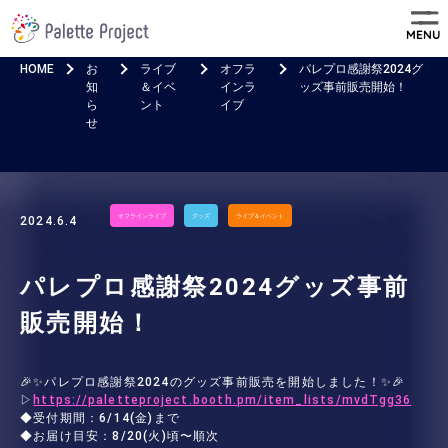
MENU
HOME
お
ライブ
オフラ
パレプロ感謝祭2024グ
知
＆イベ
インラ
ッズ事前販売開始！
ら
ント
イブ
せ
オフラインライブ
グッズ
ライブ＆イベント
2024.6.4
パレプロ感謝祭2024グッズ事前
販売開始！
🎉✨パレプロ感謝祭2024のグッズ事前販売を開始しました！✨🎉
▷
https://paletteproject.booth.pm/item_lists/mvdTgg36
◆受付期間：6/14(金)まで
◆お届け目安：8/20(火)頃〜順次