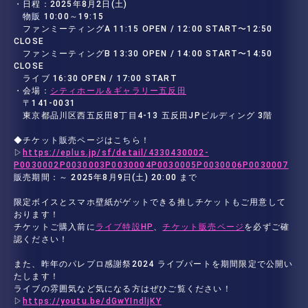
・日程：2025年8月2日(土)
物販 10:00～19:15
ファンミーティングA 11:15 OPEN / 12:00 START〜12:50
CLOSE
ファンミーティングB 13:30 OPEN / 14:00 START〜14:50
CLOSE
ライブ 16:30 OPEN / 17:00 START
・会場：
シティホール＆ギャラリー五反田
〒141-0031
東京都品川区西五反田8丁目4-13 五反田JPビルディング 3階
◆チケット販売ページはこちら！
▷
https://eplus.jp/sf/detail/4330430002-
P0030002P0030003P0030004P0030005P0030006P0030007
販売期間：～ 2025年8月9日(土) 20:00 まで
限定ボイスとスマホ壁紙がゲットできる推しチケットもご用意して
おります！
チケットご購入前に
ライブ特設HP
、
チケット販売ページ
を必ずご確
認ください！
また、昨年のパレプロ感謝祭2024 ライブパートを期間限定で公開い
たします！
ライブの雰囲気など気になる方はぜひご覧ください！
▷
https://youtu.be/dGwYIndljKY