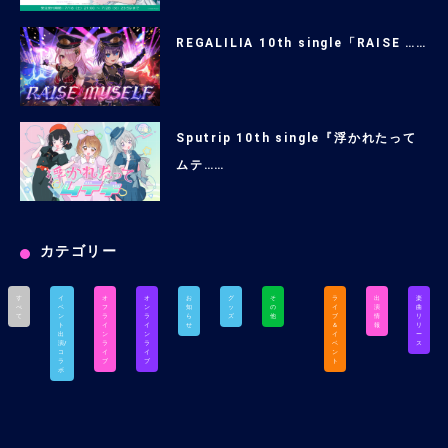
REGALILIA 10th single「RAISE ……
Sputrip 10th single『浮かれたって
ムテ……
カテゴリー
す
イ
オ
オ
お
グ
そ
ラ
出
楽
べ
ベ
フ
ン
知
ッ
の
イ
演
曲
て
ン
ラ
ラ
ら
ズ
他
ブ
情
リ
ト
イ
イ
せ
＆
報
リ
出
ン
ン
イ
ー
演/
ラ
ラ
ベ
ス
コ
イ
イ
ン
ラ
ブ
ブ
ト
ボ