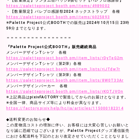
・【数量限定】ランダム缶バッジ3個セット【パレプロ感謝祭】
https://paletteproject.booth.pm/items/4989002
・【数量限定】パレプロ感謝祭2024 ネックストラップ 各種
https://paletteproject.booth.pm/items/6025893
※Palette Project公式BOOTHでの販売は2024年10月15日 23時
59分までとなります。
＝＝＝＝＝＝＝＝＝＝＝＝＝＝＝＝
『Palette Project公式BOOTH』販売継続商品
メンバーデザインTシャツ 各種
https://paletteproject.booth.pm/item_lists/rDyTeG2m
メンバーデザインTシャツ（第2弾）各種
https://paletteproject.booth.pm/item_lists/rjJTdw7r
メンバーデザインTシャツ（第3弾）各種
https://paletteproject.booth.pm/item_lists/8W0T33Ar
メンバーデザインパーカー 各種
https://paletteproject.booth.pm/item_lists/rKQTJVOn
※上記商品はpixivFACTORYで製造してからのお届けとなります。
※全国一律、商品サイズ等により料金が異なります。
https://factory.pixiv.help/hc/ja/articles/115000182314
◆送料変更のお知らせ◆
この度物流コストの増加に伴い、お客様には大変心苦しいお願いと
なり誠に恐縮ではございますが、Palette Projectグッズ通信販売
における配送料を下記のとおり改定させていただくこととなりまし