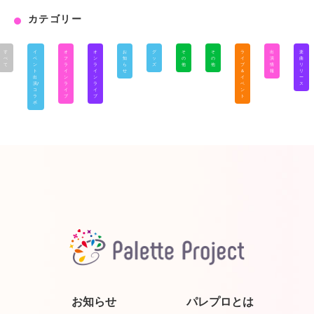
カテゴリー
す
イ
オ
オ
お
グ
そ
そ
ラ
出
楽
べ
ベ
フ
ン
知
ッ
の
の
イ
演
曲
て
ン
ラ
ラ
ら
ズ
他
他
ブ
情
リ
ト
イ
イ
せ
＆
報
リ
出
ン
ン
イ
ー
演/
ラ
ラ
ベ
ス
コ
イ
イ
ン
ラ
ブ
ブ
ト
ボ
お知らせ
パレプロとは