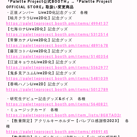
『Palette Project公式BOOTH』→『Palette Project
OFFICIAL STORE』取扱い変更商品
・正規メンバー Live2D化記念グッズ 各種
【暁月クララLive2D化】記念グッズ
https://paletteproject.booth.pm/items/4994137
【七海ロナLive2D化】記念グッズ
https://paletteproject.booth.pm/items/5312514
【常磐カナメLive2D化】記念グッズ
https://paletteproject.booth.pm/items/4891678
【藤宮コトハLive2D化】記念グッズ
https://paletteproject.booth.pm/items/5140354
【江波キョウカLive2D化】記念グッズ
https://paletteproject.booth.pm/items/5562977
【鬼多見アユムLive2D化】記念グッズ
https://paletteproject.booth.pm/items/5481039
【香鳴ハノンLive2D】記念グッズ
https://paletteproject.booth.pm/items/5012789
・研究生デビュー記念グッズ&ボイス 各種
https://paletteproject.booth.pm/items/5640821
・ミュージックカード 各種
https://paletteproject.booth.pm/item_lists/8GXTAD2r
・【数量限定】アクリルキーホルダー【パレプロ感謝祭2023】 各
種
https://paletteproject.booth.pm/items/4989145