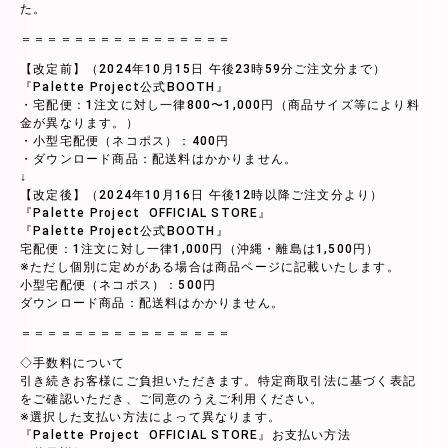
た。
＝＝＝＝＝＝＝＝＝＝＝＝＝＝＝＝
【改定前】（2024年10月15日 午後23時59分ご注文分まで）
『Palette Project公式BOOTH』
・宅配便：1注文に対し一律800〜1,000円（商品サイズ等により料
金が異なります。）
・小型宅配便（ネコポス）：400円
・ダウンロード商品：配送料はかかりません。
↓
【改定後】（2024年10月16日 午後12時以降ご注文分より）
『Palette Project OFFICIAL STORE』
『Palette Project公式BOOTH』
宅配便：1注文に対し一律1,000円（沖縄・離島は1,500円）
※ただし個別に定めがある場合は商品ページに記載いたします。
小型宅配便（ネコポス）：500円
ダウンロード商品：配送料はかかりません。
＝＝＝＝＝＝＝＝＝＝＝＝＝＝＝＝
◇手数料について
引き続きお客様にご負担いただきます。特定商取引法に基づく表記
をご確認いただき、ご同意のうえご利用ください。
※選択した支払い方法によって異なります。
『Palette Project OFFICIAL STORE』お支払い方法