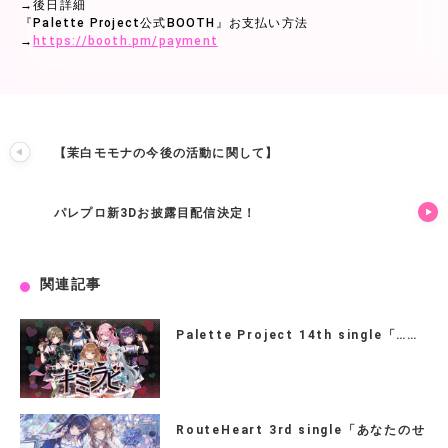
→後日詳細
『Palette Project公式BOOTH』お支払い方法
→
https://booth.pm/payment
【茉白モモナの今後の活動に関して】
パレプロ新3Dお披露目配信決定！
関連記事
Palette Project 14th single「……
RouteHeart 3rd single「あなたのせ