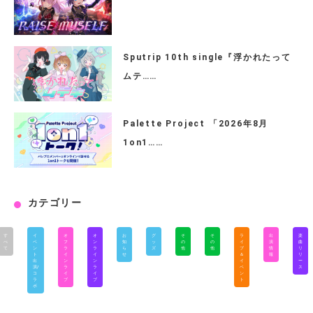
Sputrip 10th single『浮かれたって
ムテ……
Palette Project 「2026年8月
1on1……
カテゴリー
す
イ
オ
オ
お
グ
そ
そ
ラ
出
楽
べ
ベ
フ
ン
知
ッ
の
の
イ
演
曲
て
ン
ラ
ラ
ら
ズ
他
他
ブ
情
リ
ト
イ
イ
せ
＆
報
リ
出
ン
ン
イ
ー
演/
ラ
ラ
ベ
ス
コ
イ
イ
ン
ラ
ブ
ブ
ト
ボ