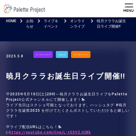
MENU
HOME
お知
ライブ＆
オンライ
暁月クララお誕生
らせ
イベント
ンライブ
日ライブ開催!!
オンラインライブ
お知らせ
ライブ＆イベント
2025.5.8
暁月クララお誕生日ライブ開催!!
💛2025年5月10日(土)20時～暁月クララお誕生日ライブをPalette
Project公式チャンネルにて開催します！🎠
ライブ当日はスクショ可能となっております。ハッシュタグ #暁月
クララ生誕祭2025 を付けてたくさんポストしていただけると嬉しい
です！
💛ライブ配信URLはこちら！🎠
▷
https://youtube.com/live/L-tS5VZJUBk