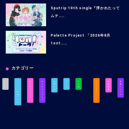
Sputrip 10th single『浮かれたって
ムテ……
Palette Project 「2026年8月
1on1……
カテゴリー
す
イ
オ
オ
お
グ
そ
ラ
出
楽
べ
ベ
フ
ン
知
ッ
の
イ
演
曲
て
ン
ラ
ラ
ら
ズ
他
ブ
情
リ
ト
イ
イ
せ
＆
報
リ
出
ン
ン
イ
ー
演/
ラ
ラ
ベ
ス
コ
イ
イ
ン
ラ
ブ
ブ
ト
ボ