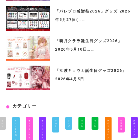
「パレプロ感謝祭2026」グッズ 2026
年5月27日(……
「暁月クララ誕生日グッズ2026」
2026年5月10日……
「江波キョウカ誕生日グッズ2026」
2026年4月5日……
カテゴリー
す
イ
オ
オ
お
グ
そ
そ
ラ
出
楽
べ
ベ
フ
ン
知
ッ
の
の
イ
演
曲
て
ン
ラ
ラ
ら
ズ
他
他
ブ
情
リ
ト
イ
イ
せ
＆
報
リ
出
ン
ン
イ
ー
演/
ラ
ラ
ベ
ス
コ
イ
イ
ン