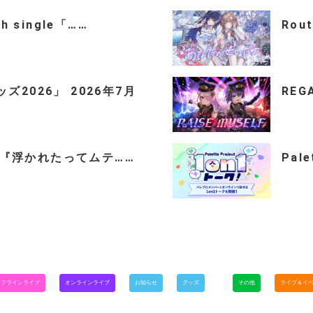
th single「……
Rou
2026」 2026年7月
REGA
ingle『浮かれたってムテ……
Pal
オフラインライブ
オンラインライブ
お知らせ
グッズ
その他
ライブ＆イ