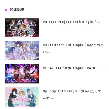
関連記事
Palette Project 14th single「……
RouteHeart 3rd single「あなたのせ
い……
REGALILIA 10th single「RAISE ……
Sputrip 10th single『浮かれたって
ムテ……