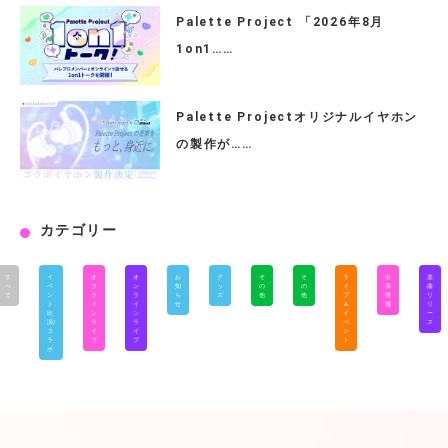
Palette Project 「2026年8月
1on1……
Palette Projectオリジナルイヤホン
の製作が……
カテゴリー
す
イ
オ
オ
お
グ
そ
そ
ラ
出
楽
べ
ベ
フ
ン
知
ッ
の
の
イ
演
曲
て
ン
ラ
ラ
ら
ズ
他
他
ブ
情
リ
ト
イ
イ
せ
＆
報
リ
出
ン
ン
イ
ー
演/
ラ
ラ
ベ
ス
コ
イ
イ
ン
ラ
ブ
ブ
ト
ボ