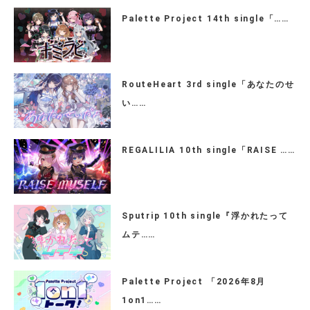
Palette Project 14th single「……
RouteHeart 3rd single「あなたのせ
い……
REGALILIA 10th single「RAISE ……
Sputrip 10th single『浮かれたって
ムテ……
Palette Project 「2026年8月
1on1……