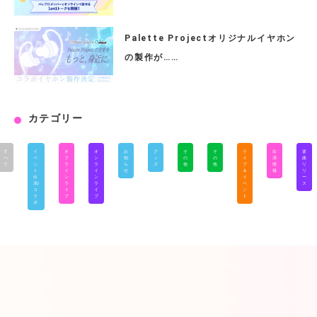
Palette Projectオリジナルイヤホン
の製作が……
カテゴリー
す
イ
オ
オ
お
グ
そ
そ
ラ
出
楽
べ
ベ
フ
ン
知
ッ
の
の
イ
演
曲
て
ン
ラ
ラ
ら
ズ
他
他
ブ
情
リ
ト
イ
イ
せ
＆
報
リ
出
ン
ン
イ
ー
演/
ラ
ラ
ベ
ス
コ
イ
イ
ン
ラ
ブ
ブ
ト
ボ