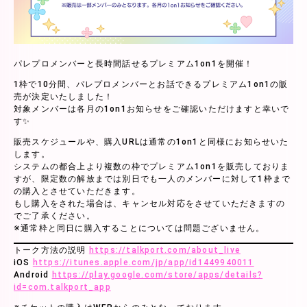
パレプロメンバーと長時間話せるプレミアム1on1を開催！
1枠で10分間、パレプロメンバーとお話できるプレミアム1on1の販
売が決定いたしました！
対象メンバーは各月の1on1お知らせをご確認いただけますと幸いで
す✨
販売スケジュールや、購入URLは通常の1on1と同様にお知らせいた
します。
システムの都合上より複数の枠でプレミアム1on1を販売しておりま
すが、限定数の解放までは別日でも一人のメンバーに対して1枠まで
の購入とさせていただきます。
もし購入をされた場合は、キャンセル対応をさせていただきますの
でご了承ください。
※通常枠と同日に購入することについては問題ございません。
トーク方法の説明
https://talkport.com/about_live
iOS
https://itunes.apple.com/jp/app/id1449940011
Android
https://play.google.com/store/apps/details?
id=com.talkport_app