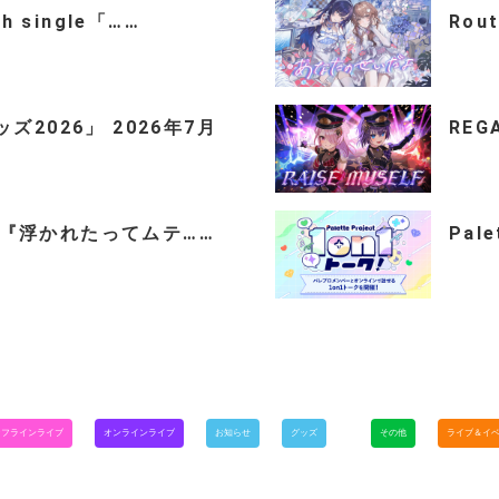
th single「……
Rou
2026」 2026年7月
REGA
ingle『浮かれたってムテ……
Pal
オフラインライブ
オンラインライブ
お知らせ
グッズ
その他
ライブ＆イ