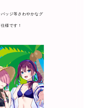
缶バッジ等さわやかなグ
華仕様です！