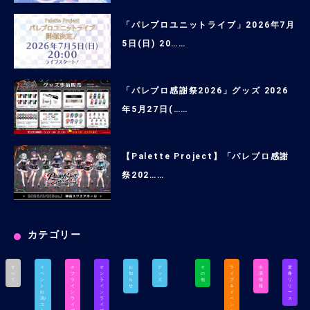
「パレプロユニットライブ」2026年7月
5日(日) 20……
「パレプロ感謝祭2026」グッズ 2026
年5月27日(……
【Palette Project】「パレプロ感謝
祭202……
カテゴリー
す
イ
オ
オ
お
グ
そ
ラ
出
楽
べ
ベ
フ
ン
知
ッ
の
イ
演
曲
て
ン
ラ
ラ
ら
ズ
他
ブ
情
リ
ト
イ
イ
せ
＆
報
リ
出
ン
ン
イ
ー
演/
ラ
ラ
ベ
ス
コ
イ
イ
ン