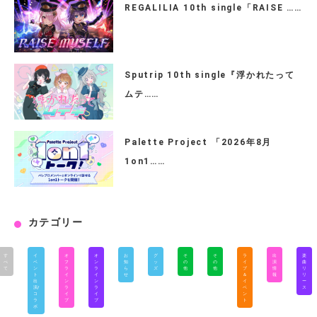
REGALILIA 10th single「RAISE ……
Sputrip 10th single『浮かれたって
ムテ……
Palette Project 「2026年8月
1on1……
カテゴリー
す
イ
オ
オ
お
グ
そ
そ
ラ
出
楽
べ
ベ
フ
ン
知
ッ
の
の
イ
演
曲
て
ン
ラ
ラ
ら
ズ
他
他
ブ
情
リ
ト
イ
イ
せ
＆
報
リ
出
ン
ン
イ
ー
演/
ラ
ラ
ベ
ス
コ
イ
イ
ン
ラ
ブ
ブ
ト
ボ