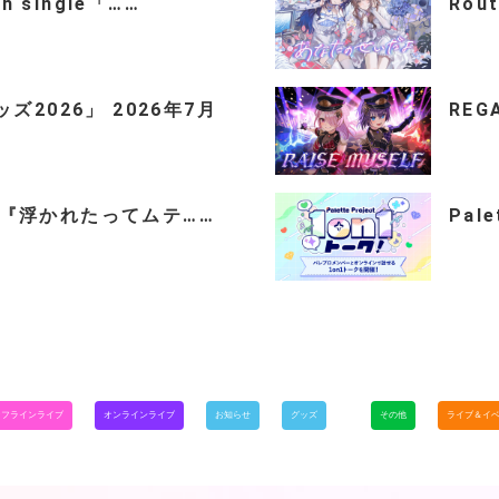
th single「……
Rou
2026」 2026年7月
REGA
ingle『浮かれたってムテ……
Pal
オフラインライブ
オンラインライブ
お知らせ
グッズ
その他
ライブ＆イ