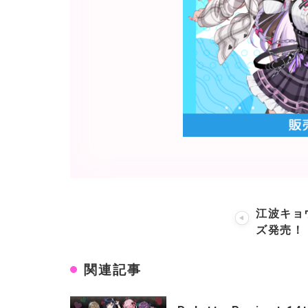
江波キョウ
ズ発売！
関連記事