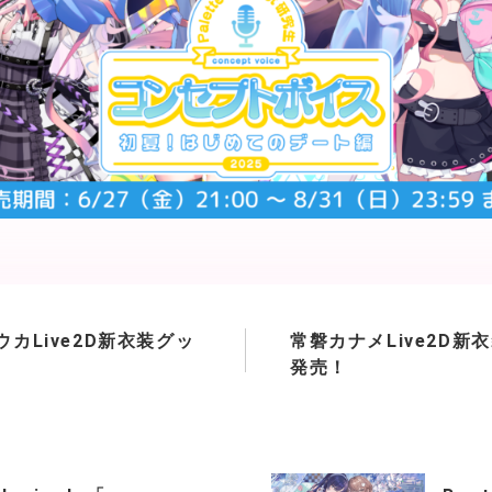
カLive2D新衣装グッ
常磐カナメLive2D新
発売！