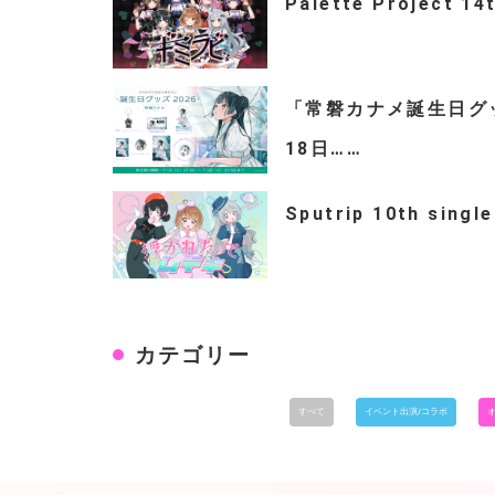
Palette Project 14
「常磐カナメ誕生日グッズ
18日……
Sputrip 10th s
カテゴリー
すべて
イベント出演/コラボ