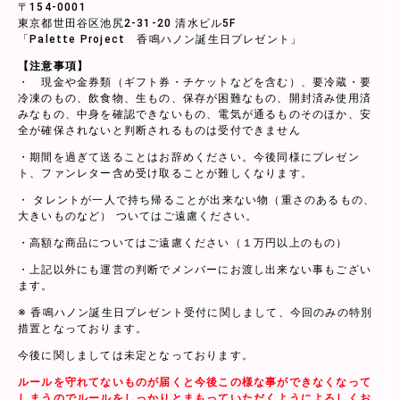
〒154-0001
東京都世田谷区池尻2-31-20 清水ビル5F
「Palette Project 香鳴ハノン誕生日プレゼント」
【注意事項】
・ 現金や金券類（ギフト券・チケットなどを含む）、要冷蔵・要
冷凍のもの、飲食物、生もの、保存が困難なもの、開封済み使用済
みなもの、中身を確認できないもの、電気が通るものそのほか、安
全が確保されないと判断されるものは受付できません
・期間を過ぎて送ることはお辞めください。今後同様にプレゼン
ト、ファンレター含め受け取ることが難しくなります。
・ タレントが一人で持ち帰ることが出来ない物（重さのあるもの、
大きいものなど） ついてはご遠慮ください。
・高額な商品についてはご遠慮ください（１万円以上のもの）
・上記以外にも運営の判断でメンバーにお渡し出来ない事もござい
ます。
※ 香鳴ハノン誕生日プレゼント受付に関しまして、今回のみの特別
措置となっております。
今後に関しましては未定となっております。
ルールを守れてないものが届くと今後この様な事ができなくなって
しまうのでルールをしっかりとまもっていただくようによろしくお