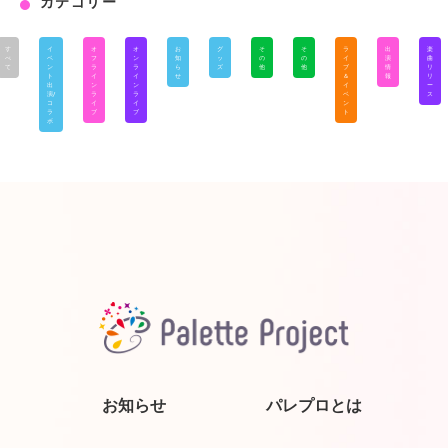
カテゴリー
す
イ
オ
オ
お
グ
そ
そ
ラ
出
楽
べ
ベ
フ
ン
知
ッ
の
の
イ
演
曲
て
ン
ラ
ラ
ら
ズ
他
他
ブ
情
リ
ト
イ
イ
せ
＆
報
リ
出
ン
ン
イ
ー
演/
ラ
ラ
ベ
ス
コ
イ
イ
ン
ラ
ブ
ブ
ト
ボ
お知らせ
パレプロとは