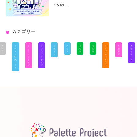
1on1……
カテゴリー
す
イ
オ
オ
お
グ
そ
そ
ラ
出
楽
べ
ベ
フ
ン
知
ッ
の
の
イ
演
曲
て
ン
ラ
ラ
ら
ズ
他
他
ブ
情
リ
ト
イ
イ
せ
＆
報
リ
出
ン
ン
イ
ー
演/
ラ
ラ
ベ
ス
コ
イ
イ
ン
ラ
ブ
ブ
ト
ボ