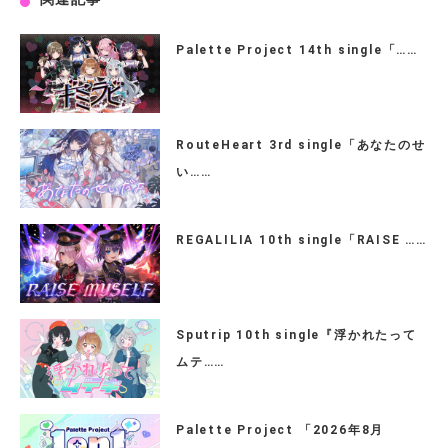
Palette Project 14th single「……
RouteHeart 3rd single「あなたのせ
い……
REGALILIA 10th single「RAISE ……
Sputrip 10th single『浮かれたって
ムテ……
Palette Project 「2026年8月