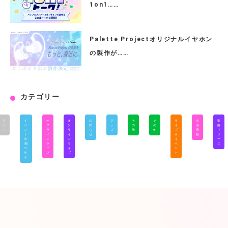
1on1……
Palette Projectオリジナルイヤホン
の製作が……
カテゴリー
す
イ
オ
オ
お
グ
そ
そ
ラ
出
楽
べ
ベ
フ
ン
知
ッ
の
の
イ
演
曲
て
ン
ラ
ラ
ら
ズ
他
他
ブ
情
リ
ト
イ
イ
せ
＆
報
リ
出
ン
ン
イ
ー
演/
ラ
ラ
ベ
ス
コ
イ
イ
ン
ラ
ブ
ブ
ト
ボ