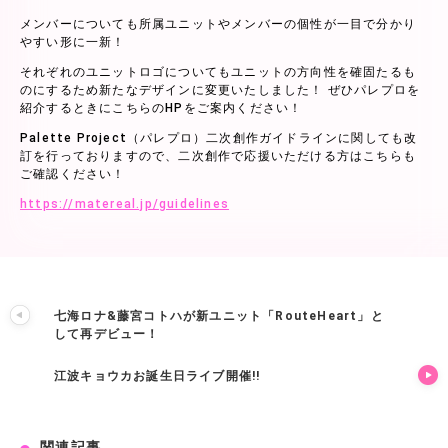
メンバーについても所属ユニットやメンバーの個性が一目で分かり
やすい形に一新！
それぞれのユニットロゴについてもユニットの方向性を確固たるも
のにするため新たなデザインに変更いたしました！ ぜひパレプロを
紹介するときにこちらのHPをご案内ください！
Palette Project（パレプロ）二次創作ガイドラインに関しても改
訂を行っておりますので、二次創作で応援いただける方はこちらも
ご確認ください！
https://matereal.jp/guidelines
七海ロナ&藤宮コトハが新ユニット「RouteHeart」と
して再デビュー！
江波キョウカお誕生日ライブ開催!!
関連記事