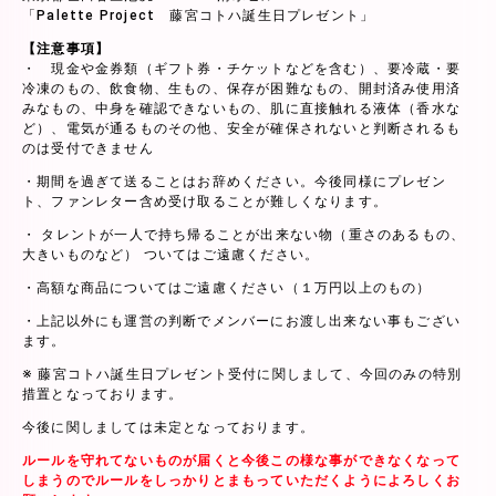
「Palette Project 藤宮コトハ誕生日プレゼント」
【注意事項】
・ 現金や金券類（ギフト券・チケットなどを含む）、要冷蔵・要
冷凍のもの、飲食物、生もの、保存が困難なもの、開封済み使用済
みなもの、中身を確認できないもの、肌に直接触れる液体（香水な
ど）、電気が通るものその他、安全が確保されないと判断されるも
のは受付できません
・期間を過ぎて送ることはお辞めください。今後同様にプレゼン
ト、ファンレター含め受け取ることが難しくなります。
・ タレントが一人で持ち帰ることが出来ない物（重さのあるもの、
大きいものなど） ついてはご遠慮ください。
・高額な商品についてはご遠慮ください（１万円以上のもの）
・上記以外にも運営の判断でメンバーにお渡し出来ない事もござい
ます。
※ 藤宮コトハ誕生日プレゼント受付に関しまして、今回のみの特別
措置となっております。
今後に関しましては未定となっております。
ルールを守れてないものが届くと今後この様な事ができなくなって
しまうのでルールをしっかりとまもっていただくようによろしくお