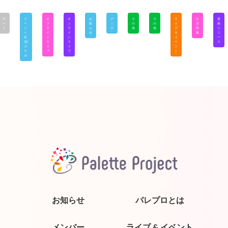
す
イ
オ
オ
お
グ
そ
そ
ラ
出
楽
べ
ベ
フ
ン
知
ッ
の
の
イ
演
曲
て
ン
ラ
ラ
ら
ズ
他
他
ブ
情
リ
ト
イ
イ
せ
＆
報
リ
出
ン
ン
イ
ー
演/
ラ
ラ
ベ
ス
コ
イ
イ
ン
ラ
ブ
ブ
ト
ボ
お知らせ
パレプロとは
メンバー
ライブ & イベント