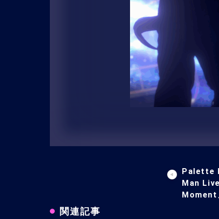
Palette 
Man Liv
Momen
関連記事