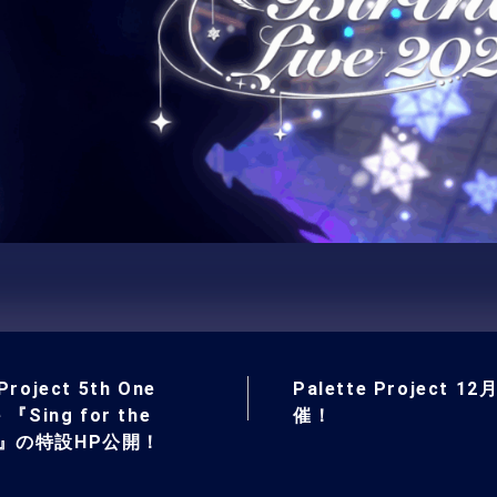
Project 5th One
Palette Project 1
e 『Sing for the
催！
t』の特設HP公開！