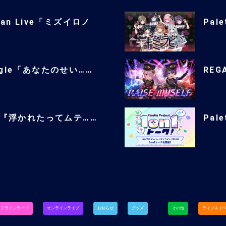
man Live「ミズイロノ
Pale
single「あなたのせい……
REGA
ingle『浮かれたってムテ……
Pal
オフラインライブ
オンラインライブ
お知らせ
グッズ
その他
ライブ＆イ