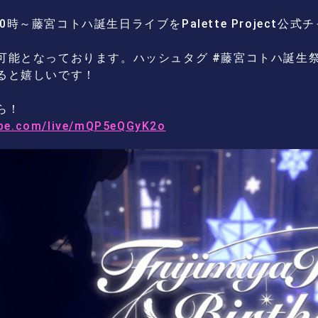
)20時～藤宮コトハ誕生日ライブをPalette Project
能となっております。ハッシュタグ #藤宮コトハ誕生祭2
ると嬉しいです！
ら！
ube.com/live/mQP5eQGyK2o