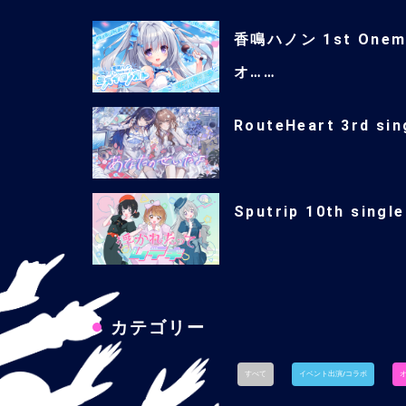
香鳴ハノン 1st One
オ……
RouteHeart 3rd 
Sputrip 10th s
カテゴリー
すべて
イベント出演/コラボ