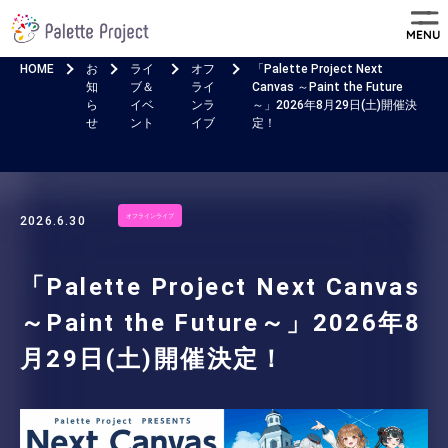
MENU
HOME
お
ライ
オフ
「Palette Project Next
知
ブ＆
ライ
Canvas ～Paint the Future
ら
イベ
ンラ
～」2026年8月29日(土)開催決
せ
ント
イブ
定！
オフラインライブ
2026.6.30
「Palette Project Next Canvas
～Paint the Future～」2026年8
月29日(土)開催決定！