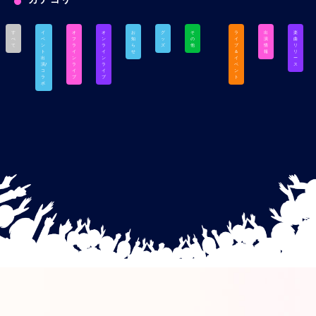
す
イ
オ
オ
お
グ
そ
ラ
出
楽
べ
ベ
フ
ン
知
ッ
の
イ
演
曲
て
ン
ラ
ラ
ら
ズ
他
ブ
情
リ
ト
イ
イ
せ
＆
報
リ
出
ン
ン
イ
ー
演/
ラ
ラ
ベ
ス
コ
イ
イ
ン
ラ
ブ
ブ
ト
ボ