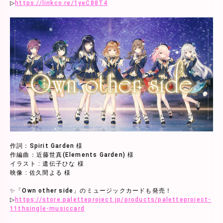
▷
https://linkco.re/1yeC88T4
作詞：Spirit Garden 様
作編曲：近藤世真(Elements Garden) 様
イラスト : 遺伝子ひな 様
映像 : 佐久間よる 様
✨「Own other side」のミュージックカードも発売！
▷
https://store.paletteproject.jp/products/paletteproject-
11thsingle-musiccard