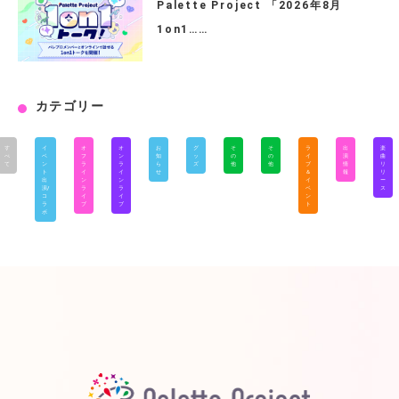
Palette Project 「2026年8月
1on1……
カテゴリー
す
イ
オ
オ
お
グ
そ
そ
ラ
出
楽
べ
ベ
フ
ン
知
ッ
の
の
イ
演
曲
て
ン
ラ
ラ
ら
ズ
他
他
ブ
情
リ
ト
イ
イ
せ
＆
報
リ
出
ン
ン
イ
ー
演/
ラ
ラ
ベ
ス
コ
イ
イ
ン
ラ
ブ
ブ
ト
ボ