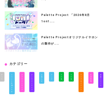
Palette Project 「2026年8月
1on1……
Palette Projectオリジナルイヤホン
の製作が……
カテゴリー
す
イ
オ
オ
お
グ
そ
そ
ラ
出
楽
べ
ベ
フ
ン
知
ッ
の
の
イ
演
曲
て
ン
ラ
ラ
ら
ズ
他
他
ブ
情
リ
ト
イ
イ
せ
＆
報
リ
出
ン
ン
イ
ー
演/
ラ
ラ
ベ
ス
コ
イ
イ
ン
ラ
ブ
ブ
ト
ボ