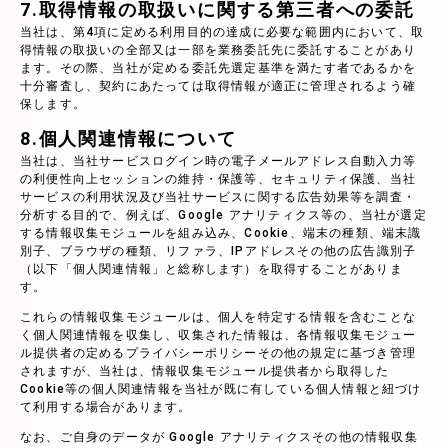
7.取得情報の取扱いに関する第三者への委託
当社は、第4項に定める利用目的の達成に必要な範囲内において、取
得情報の取扱いの全部又は一部を業務委託先に委託することがあり
ます。その際、当社が定める委託先選定基準を満たす者であるかを
十分審査し、契約にあたっては取得情報が適正に管理されるよう確
保します。
8.個人関連情報について
当社は、当社サービスログイン時の電子メールアドレス自動入力等
の利便性向上セッションの維持・保護等、セキュリティ保護、当社
サービスの利用状況及び当社サービスに関する広告効果等を調査・
分析する目的で、例えば、Google アナリティクス等の、当社が選定
する情報収集モジュールを組み込み、Cookie、端末の種類、端末識
別子、ブラウザの種類、リファラ、IPアドレスその他の広告識別子
（以下「個人関連情報」と総称します）を取得することがありま
す。
これらの情報収集モジュールは、個人を特定する情報を含むことな
く個人関連情報を収集し、収集された情報は、各情報収集モジュー
ル提供者の定めるプライバシーポリシーその他の規定に基づき管理
されますが、当社は、情報収集モジュール提供者から取得した
Cookie等の個人関連情報を当社が既に有している個人情報と紐づけ
て利用する場合があります。
なお、ご自身のデータが Google アナリティクスその他の情報収集