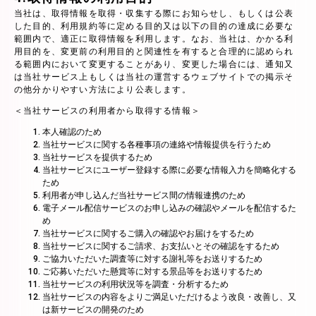
当社は、取得情報を取得・収集する際にお知らせし、もしくは公表
した目的、利用規約等に定める目的又は以下の目的の達成に必要な
範囲内で、適正に取得情報を利用します。なお、当社は、かかる利
用目的を、変更前の利用目的と関連性を有すると合理的に認められ
る範囲内において変更することがあり、変更した場合には、通知又
は当社サービス上もしくは当社の運営するウェブサイトでの掲示そ
の他分かりやすい方法により公表します。
＜当社サービスの利用者から取得する情報＞
本人確認のため
当社サービスに関する各種事項の連絡や情報提供を行うため
当社サービスを提供するため
当社サービスにユーザー登録する際に必要な情報入力を簡略化する
ため
利用者が申し込んだ当社サービス間の情報連携のため
電子メール配信サービスのお申し込みの確認やメールを配信するた
め
当社サービスに関するご購入の確認やお届けをするため
当社サービスに関するご請求、お支払いとその確認をするため
ご協力いただいた調査等に対する謝礼等をお送りするため
ご応募いただいた懸賞等に対する景品等をお送りするため
当社サービスの利用状況等を調査・分析するため
当社サービスの内容をよりご満足いただけるよう改良・改善し、又
は新サービスの開発のため