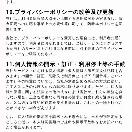
ます。
10.プライバシーポリシーの改善及び更新
当社は、利用者情報等の取扱いに関する運用状況を適宜見直し、法
令変更への対応や事業上の必要性等に応じて、随時本ポリシーを変
更します。
当社は、プライバシーポリシーを変更した場合には、利用者に通知
しますので、利用者におかれましては、当社サービスにアクセスす
るか当社のサービスをご利用になる前に、必ず最新のプライバシー
ポリシーをご確認ください。
11.個人情報の開示・訂正・利用停止等の手続
当社サービス上における個人情報（個人情報の第三者提供記録を含
みます）の開示・訂正・削除又は利用停止（以下「開示等」といい
ます）等の措置については、当社が別途定める所定の方式に従い、
ご本人又はその代理人からの請求に限り承ります。ただし、個人情
報の保護に関する法律その他の法令により当社がこれらの義務を負
わない場合、正当な理由なく同内容の請求が何度も繰り返される場
合、又は過度な技術的作業を要する場合は、これらの手続を行うこ
とができない場合があります。
なお、個人情報の開示等を請求される場合には、当社が別途定める
ところに従い、本人確認書類のご提出や開示手数料をお支払いいた
だく場合があります。