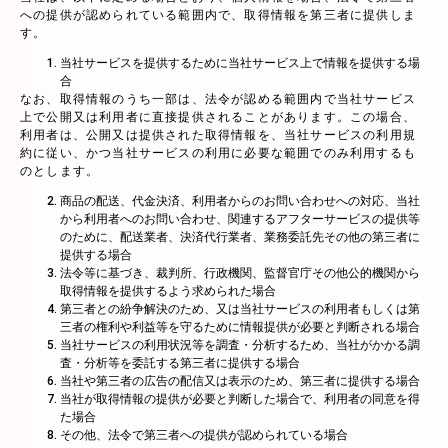
への提供が認められている範囲内で、取得情報を第三者に提供しま
す。
当社サービスを提供するために当社サービス上で情報を提供する場
合
なお、取得情報のうち一部は、法令が認める範囲内で当社サービス
上で公開又は利用者に直接提供されることがあります。この場合、
利用者は、公開又は提供された取得情報を、当社サービスの利用規
約に従い、かつ当社サービスの利用に必要な範囲でのみ利用するも
のとします。
商品の配送、代金決済、利用者からのお問い合わせへの対応、当社
から利用者へのお問い合わせ、関連するアフターサービスの提供等
のために、配送業者、決済代行業者、業務委託先その他の第三者に
提供する場合
法令等に基づき、裁判所、行政機関、監督官庁その他公的機関から
取得情報を提供するよう求められた場合
第三者との紛争解決のため、又は当社サービスの利用者もしくは第
三者の権利や利益等を守るために情報提供が必要と判断される場合
当社サービスの利用状況等を調査・分析するため、当社がかかる調
査・分析等を委託する第三者に提供する場合
当社や第三者の広告の配信又は表示のため、第三者に提供する場合
当社が取得情報の提供が必要と判断した場合で、利用者の同意を得
た場合
その他、法令で第三者への提供が認められている場合