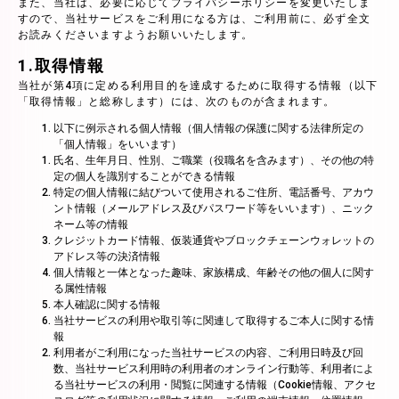
また、当社は、必要に応じてプライバシーポリシーを変更いたしま
すので、当社サービスをご利用になる方は、ご利用前に、必ず全文
お読みくださいますようお願いいたします。
1.取得情報
当社が第4項に定める利用目的を達成するために取得する情報（以下
「取得情報」と総称します）には、次のものが含まれます。
以下に例示される個人情報（個人情報の保護に関する法律所定の
「個人情報」をいいます）
氏名、生年月日、性別、ご職業（役職名を含みます）、その他の特
定の個人を識別することができる情報
特定の個人情報に結びついて使用されるご住所、電話番号、アカウ
ント情報（メールアドレス及びパスワード等をいいます）、ニック
ネーム等の情報
クレジットカード情報、仮装通貨やブロックチェーンウォレットの
アドレス等の決済情報
個人情報と一体となった趣味、家族構成、年齢その他の個人に関す
る属性情報
本人確認に関する情報
当社サービスの利用や取引等に関連して取得するご本人に関する情
報
利用者がご利用になった当社サービスの内容、ご利用日時及び回
数、当社サービス利用時の利用者のオンライン行動等、利用者によ
る当社サービスの利用・閲覧に関連する情報（Cookie情報、アクセ