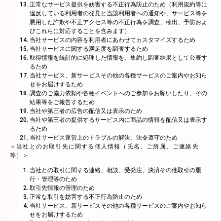
正常なサービス提供を妨害する不正行為防止のため（利用規約等に
違反している利用者の発見と当該利用者への通知や、サービス等を
悪用した詐欺や不正アクセス等の不正行為を調査、検出、予防およ
びこれらに対応することを含みます）
当社サービスの内容を利用者にあわせてカスタマイズするため
当社サービスに関する満足度を調査するため
取得情報を統計的に処理した情報を、集約し調査結果として公表す
るため
当社サービス、新サービスその他の各種サービスのご案内やお知ら
せをお届けするため
調査のご協力依頼や各種イベントへのご参加をお願いしたり、その
結果等をご報告するため
当社や第三者の広告の配信又は表示のため
当社や第三者の提供するサービス内に商品の情報を配信又は表示す
るため
当社サービス運営上のトラブルの解決、法令遵守のため
＜当社とのお取引先に関する個人情報（氏名、ご所属、ご連絡先
等）＞
当社との取引に関する連絡、相談、受発注、決済その他取引の履
行・管理等のため
取引先情報の管理のため
正常な取引を妨害する不正行為防止のため
当社サービス、新サービスその他の各種サービスのご案内やお知ら
せをお届けするため