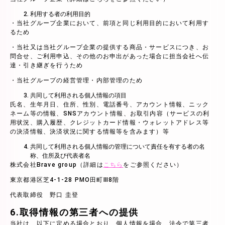
利用する者の利用目的
・当社グループ企業において、前項と同じ利用目的において利用す
るため
・当社又は当社グループ企業の提供する商品・サービスにつき、お
問合せ、ご利用申込、その他のお申出があった場合に担当会社へ伝
達・引き継ぎを行うため
・当社グループの経営管理・内部管理のため
共同して利用される個人情報の項目
氏名、生年月日、住所、性別、電話番号、アカウント情報、ニック
ネーム等の情報、SNSアカウント情報、お取引内容（サービスの利
用状況、購入履歴、クレジットカード情報・ウォレットアドレス等
の決済情報、決済状況に関する情報等を含みます）等
共同して利用される個人情報の管理について責任を有する者の名
称、住所及び代表者名
株式会社Brave group（詳細は
こちら
をご参照ください）
東京都港区芝4-1-28 PMO田町Ⅲ8階
代表取締役 野口 圭登
6.取得情報の第三者への提供
当社は、以下に定める場合とおり、個人情報を場合、法令で第三者