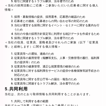
取引に関連するトラブル解決、法令遵守のため
＜当社の採用活動にご応募・ご参加いただいた応募者に関する個人
情報＞
採用・募集情報の提供、採用選考、応募歴の確認のため
応募者との連絡、応募者からの問い合わせ等の対応のため
当社が運営する採用に関するイベント・セミナーに関する案内を行
うため
当社の今後の採用方針策定等に利用する統計データを作成するため
採用に関連するトラブル解決、法令遵守のため
＜当社の役員、従業員、退職者及びそれらのご家族（以下「従業員
等」と総称します）に関する個人情報＞
従業員等への通知、連絡のため
従業員等の雇用管理（報酬等支払、人事・労務管理の履行、福利厚
生の提供等）のため
従業員等の健康管理、適正な就業環境の確保のため
従業員等に対する福利厚生サービスの提供や各種保険等諸手続きの
対応のため
従業員等に関する官公庁等への届出・報告のため
従業員等に関連するトラブル解決、法令遵守のため
5.共同利用
当社は、次のとおり取得情報を共同利用することがあります。
共同して利用する者の範囲
当社グループ企業（詳細はこちらをご参照ください）