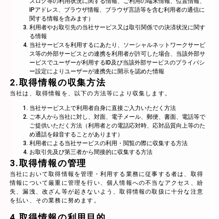
スログ等の利用状況に関する情報、ご利用の端末情報、位置情報、
IPアドレス、ブラウザ情報、ブラウザ言語等を含む利用者の通信に
関する情報を含みます）
利用者やお取引先の当社サービス又は取引関係での決済状況に関す
る情報
当社サービスを利用するにあたり、ソーシャルネットワークサービ
ス等の外部サービスとの連携を利用者が許可した場合、当該外部サ
ービスでユーザーが利用するID及び当該外部サービスのプライバシ
ー設定によりユーザーが連携先に開示を認めた情報
2.取得情報の収集方法
当社は、取得情報を、以下の方法等により収集します。
当社サービス上で利用者自身に直接ご入力いただく方法
ご本人から当社に対し、対面、電子メール、郵便、書面、電話等で
ご提供いただく方法（利用者との電話応対時、応対品質向上等のた
め通話を録音することがあります）
利用者による当社サービスの利用・閲覧の際に収集する方法
お取引先及び第三者から間接的に収集する方法
3.取得情報の管理
当社において取得情報を管理・利用する業務に従事する者は、取得
情報について厳重に管理を行い、個人情報への不当なアクセス、紛
失、漏洩、改ざん等が起きないよう、取得情報の取扱に十分な注意
を払い、その業務に努めます。
4.取得情報の利用目的