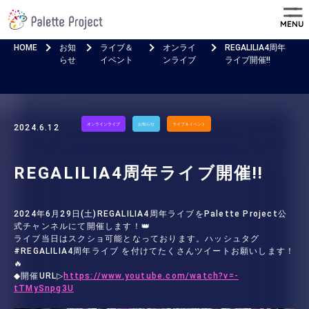
MENU
HOME
お知
ライブ＆
オンライ
REGALILIA4周年
らせ
イベント
ンライブ
ライブ開催!!
オンラインライブ
お知らせ
ライブ＆イベント
2024.6.12
REGALILIA4周年ライブ開催!!
2024年6月29日(土)REGALILIA4周年ライブをPalette Project公
式チャンネルにて開催します！👑
ライブ当日はスクショ可能となっております。ハッシュタグ
#REGALILIA4周年ライブ を付けてたくさんツイートお願いします！
🔥
◆開催URL▷
https://www.youtube.com/watch?v=-
tTMySnpg3U