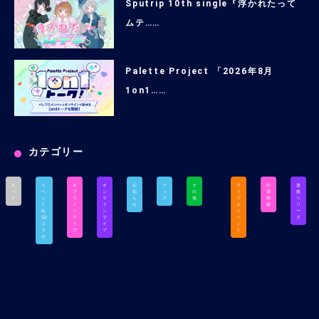
Sputrip 10th single『浮かれたって
ムテ……
Palette Project 「2026年8月
1on1……
カテゴリー
す
イ
オ
オ
お
グ
そ
ラ
出
楽
べ
ベ
フ
ン
知
ッ
の
イ
演
曲
て
ン
ラ
ラ
ら
ズ
他
ブ
情
リ
ト
イ
イ
せ
＆
報
リ
出
ン
ン
イ
ー
演/
ラ
ラ
ベ
ス
コ
イ
イ
ン
ラ
ブ
ブ
ト
ボ