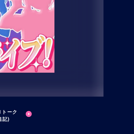
on1トーク
追記)