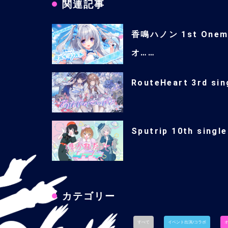
関連記事
香鳴ハノン 1st One
オ……
RouteHeart 3rd 
Sputrip 10th s
カテゴリー
すべて
イベント出演/コラボ