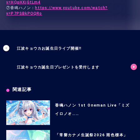
v=HQpHXjGtLm4
⑦香鳴ハノン：
https://www.youtube.com/watch?
v=P7PSBkPOQRo
江波キョウカお誕生日ライブ開催!!
江波キョウカ誕生日プレゼントを受付します
関連記事
香鳴ハノン 1st Oneman Live「ミズ
イロノオ……
「常磐カナメ生誕祭2026 雨色標本」