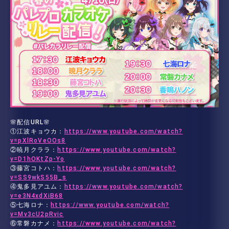
🌸配信URL🌸
①江波キョウカ：
https://www.youtube.com/watch?
v=pXlRoVeOOs8
②暁月クララ：
https://www.youtube.com/watch?
v=D1hOKtZp-Yo
③藤宮コトハ：
https://www.youtube.com/watch?
v=SS9wkS55B_s
④鬼多見アユム：
https://www.youtube.com/watch?
v=e3N4xdXiB68
⑤七海ロナ：
https://www.youtube.com/watch?
v=Mv3cU2pRvic
⑥常磐カナメ：
https://www.youtube.com/watch?