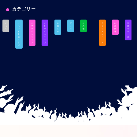
カテゴリー
す
イ
オ
オ
お
グ
そ
ラ
出
楽
べ
ベ
フ
ン
知
ッ
の
イ
演
曲
て
ン
ラ
ラ
ら
ズ
他
ブ
情
リ
ト
イ
イ
せ
＆
報
リ
出
ン
ン
イ
ー
演/
ラ
ラ
ベ
ス
コ
イ
イ
ン
ラ
ブ
ブ
ト
ボ