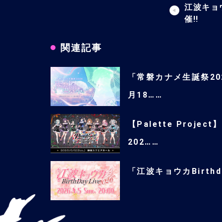
江波キョ
催!!
関連記事
「常磐カナメ生誕祭202
月18……
【Palette Proje
202……
「江波キョウカBirthday