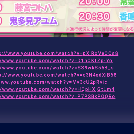
s://www.youtube.com/watch?v=pXlRoVeOOs8
://www.youtube.com/watch?v=D1hOKtZp-Yo
://www.youtube.com/watch?v=SS9wkS55B_s
s://www.youtube.com/watch?v=e3N4xdXiB68
/www.youtube.com/watch?v=Mv3cU2pRvic
://www.youtube.com/watch?v=HQpHXjGtLm4
://www.youtube.com/watch?v=P7PSBkPOQRo