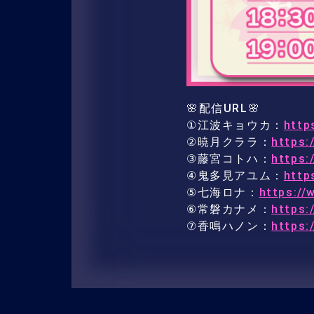
🌸配信URL🌸
①江波キョウカ：
http
②暁月クララ：
https
③藤宮コトハ：
https
④鬼多見アユム：
http
⑤七海ロナ：
https:/
⑥常磐カナメ：
https
⑦香鳴ハノン：
https