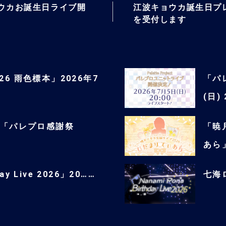
ウカお誕生日ライブ開
江波キョウカ誕生日プ
を受付します
6 雨色標本」2026年7
「パ
(日)
ct】「パレプロ感謝祭
「暁
あら
 Live 2026」20……
七海