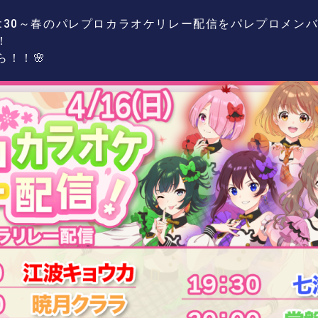
)17:30～春のパレプロカラオケリレー配信をパレプロメンバ
！
！！🌸