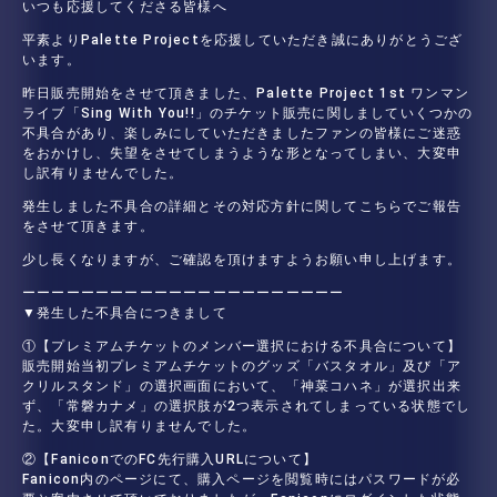
いつも応援してくださる皆様へ
平素よりPalette Projectを応援していただき誠にありがとうござ
います。
昨日販売開始をさせて頂きました、Palette Project 1st ワンマン
ライブ「Sing With You!!」のチケット販売に関しましていくつかの
不具合があり、楽しみにしていただきましたファンの皆様にご迷惑
をおかけし、失望をさせてしまうような形となってしまい、大変申
し訳有りませんでした。
発生しました不具合の詳細とその対応方針に関してこちらでご報告
をさせて頂きます。
少し長くなりますが、ご確認を頂けますようお願い申し上げます。
ーーーーーーーーーーーーーーーーーーーーーー
▼発生した不具合につきまして
①【プレミアムチケットのメンバー選択における不具合について】
販売開始当初プレミアムチケットのグッズ「バスタオル」及び「ア
クリルスタンド」の選択画面において、「神菜コハネ」が選択出来
ず、「常磐カナメ」の選択肢が2つ表示されてしまっている状態でし
た。大変申し訳有りませんでした。
②【FaniconでのFC先行購入URLについて】
Fanicon内のページにて、購入ページを閲覧時にはパスワードが必