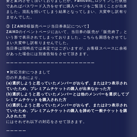
要と案内させて頂いておりましたが、Faniconにログインした状態
であればパスワード入力をせずに購入ページをご覧頂くことが出来
ました。混乱を招いてしまう結果となってしまい、大変申し訳有り
ませんでした。
③【ZAIKO様販売ページ当日券表記について】
ZAIKOのイベントページにおいて、当日券の販売が「販売終了」と
いう形で表示されてしまっておりました。こちらも困惑をさせてし
まい大変申し訳有りませんでした。
当日券は現時点では未定ではございますが、お客様スペースに余裕
があった場合には別途告知をさせて頂きます。
ーーーーーーーーーーーーーーーーーーーーーー
▼対応方針につきまして
①の不具合により、
(a)選択しようと思っていたメンバーがおらず、または2つ表示され
ていたため、プレミアムチケットの購入が出来なかった方
(b)選択しようと思っていたメンバーとは他のメンバーを選択してプ
レミアムチケットを購入された方
(c)選択しようと思っていたメンバーがおらず、または2つ表示され
ていたため、プレミアムチケットの購入を諦めて一般チケットを購
入された方
にはそれぞれ以下の対応をさせて頂きます。
ーーーーー