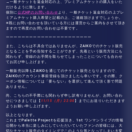
→一般チケットを返金対応の上、プレミアムチケットの購入をいた
だけるように致します。
個別に
公式HPのお問い合わせ
より、一般チケット返金対応の上プレ
ミアムチケット購入希望と記載の上、ご連絡頂けますでしょうか。
※既にお問い合わせを頂いている方には運営からご案内をさせて頂き
ますので再度のお問い合わせは不要です。
ーーーーーーーーーーーーーーーーーーーーーー
また、こちらは不具合ではありませんが、ZAIKOでのチケット販売
となることを予め告知することができず、先着という販売方法にも
関わらず、登録のお手間を取らせてしまったことについても合わせ
てお詫び申し上げます。
一般販売以降もZAIKOを通じてのチケット販売となりますので、
ZAIKOのアカウント事前登録を頂けましたら幸いです。その際、ク
ーポン情報については「要らない」を選択して進んで頂く形で問題
ありません。
尚、こちらの不手際にも関わらず申し訳有りませんが、お問い合わ
せにつきましては【
11/15（月）22:00
】までにお送りいただきます
ようお願い申し上げます。
以上となります。
これまでPalette Projectを応援頂き、1st ワンマンライブの情報
公開から本当に楽しみにしていただいていたファンの皆様には、大
切なチケット販売のタイミングでこのような形となってしまい大変