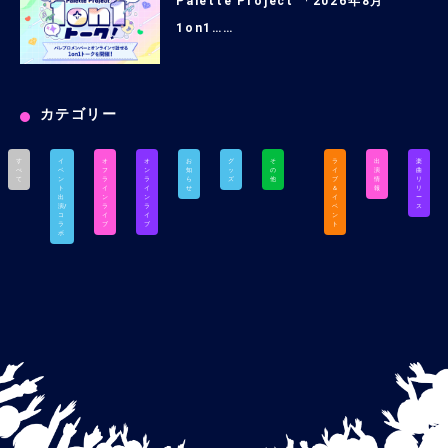
Palette Project 「2026年8月
1on1……
カテゴリー
す
イ
オ
オ
お
グ
そ
ラ
出
楽
べ
ベ
フ
ン
知
ッ
の
イ
演
曲
て
ン
ラ
ラ
ら
ズ
他
ブ
情
リ
ト
イ
イ
せ
＆
報
リ
出
ン
ン
イ
ー
演/
ラ
ラ
ベ
ス
コ
イ
イ
ン
ラ
ブ
ブ
ト
ボ