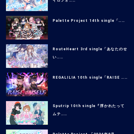
イロノオ……
Palette Project 14th single「……
RouteHeart 3rd single「あなたのせ
い……
REGALILIA 10th single「RAISE ……
Sputrip 10th single『浮かれたって
ムテ……