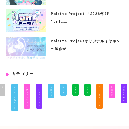
Palette Project 「2026年8月
1on1……
Palette Projectオリジナルイヤホン
の製作が……
カテゴリー
す
イ
オ
オ
お
グ
そ
そ
ラ
出
楽
べ
ベ
フ
ン
知
ッ
の
の
イ
演
曲
て
ン
ラ
ラ
ら
ズ
他
他
ブ
情
リ
ト
イ
イ
せ
＆
報
リ
出
ン
ン
イ
ー
演/
ラ
ラ
ベ
ス
コ
イ
イ
ン
ラ
ブ
ブ
ト
ボ