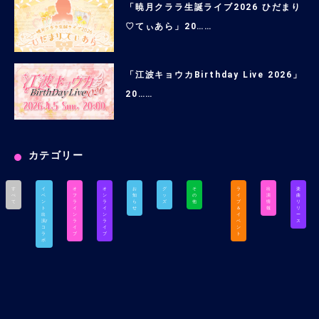
「暁月クララ生誕ライブ2026 ひだまり
♡てぃあら」20……
「江波キョウカBirthday Live 2026」
20……
カテゴリー
す
イ
オ
オ
お
グ
そ
ラ
出
楽
べ
ベ
フ
ン
知
ッ
の
イ
演
曲
て
ン
ラ
ラ
ら
ズ
他
ブ
情
リ
ト
イ
イ
せ
＆
報
リ
出
ン
ン
イ
ー
演/
ラ
ラ
ベ
ス
コ
イ
イ
ン
ラ
ブ
ブ
ト
ボ