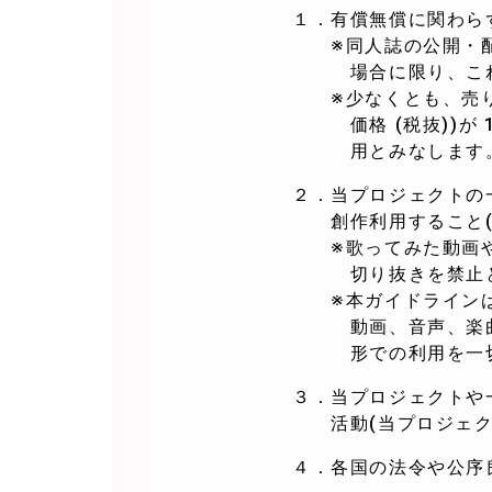
１．有償無償に関わら
※同人誌の公開・配
場合に限り、これに
※少なくとも、売り上
価格 (税抜))が 
用とみなします
２．当プロジェクトの
創作利用すること(
※歌ってみた動画や
切り抜きを禁止と
※本ガイドラインは、
動画、音声、楽曲等
形での利用を一切
３．当プロジェクトや
活動(当プロジェクト
４．各国の法令や公序