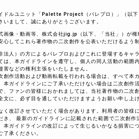
ルユニット「Palette Project（パレプロ）」（
さいまして、誠にありがとうございます。
画像・動画等、株式会社jig.jp（以下、「当社」）が
安心してこれら著作物の二次創作を公表いただけるよう
非法人）の方によるパレプロおよびこれに登場するキャ
ては、本ガイドラインを遵守し、個人の同人活動の範囲
侵害などの権利主張をいたしません。
次創作活動および動画転載を行われる場合は、すべて本
。本ガイドラインにご了承いただけない場合は二次創作
で、ファンの皆様におかれましては、当社著作物の二次
全文に、必ず目を通していただけますようお願い申し上
なく改訂させていただく場合があります。利用者の皆様
だき、 最新のガイドラインに記載された範囲で二次創作
、本ガイドラインの改訂によって生じるいかなる損害に
ご了承ください。