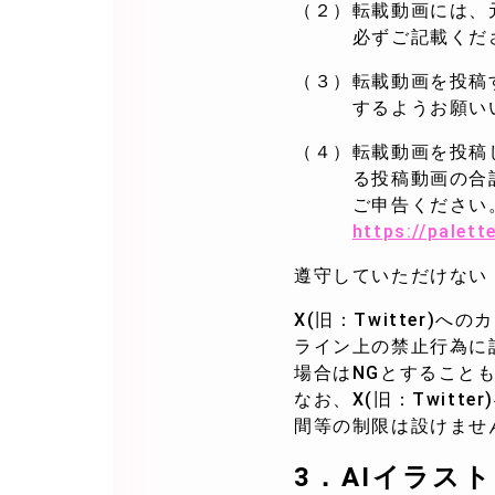
（２）転載動画には、
必ずご記載くだ
（３）転載動画を投稿
するようお願いい
（４）転載動画を投稿
る投稿動画の合計収
ご申告ください
https://palett
遵守していただけない
X(旧：Twitter
ライン上の禁止行為に
場合はNGとすることも
なお、X(旧：Twit
間等の制限は設けませ
3．
AIイラス