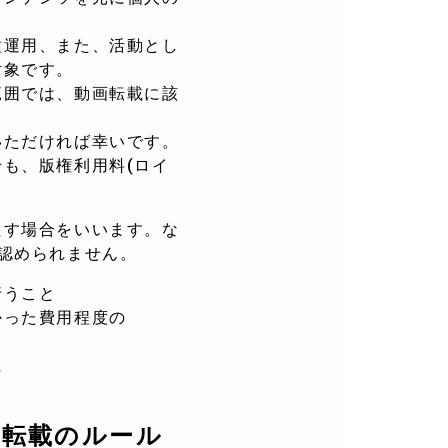
種運用、また、活動とし
対象です。
範囲では、動画転載に該
いただければ幸いです。
も、版権利用料(ロイ
たす場合をいいます。な
認められません。
行うこと
った費用程度の
に
画転載のルール