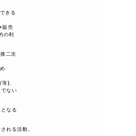
できる
×販売
的の利
直接二次
め
等)、
でない
益となる
断される活動。