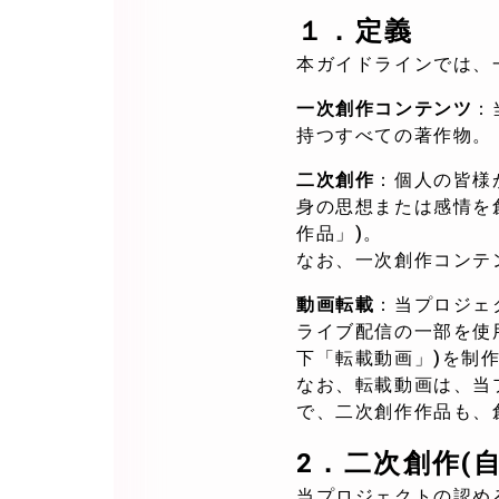
１．定義
本ガイドラインでは、
一次創作コンテンツ
：
持つすべての著作物。
二次創作
：個人の皆様
身の思想または感情を
作品」)。
なお、一次創作コンテ
動画転載
：当プロジェ
ライブ配信の一部を使
下「転載動画」)を制
なお、転載動画は、当
で、二次創作作品も、
2．
二次創作(
当プロジェクトの認め