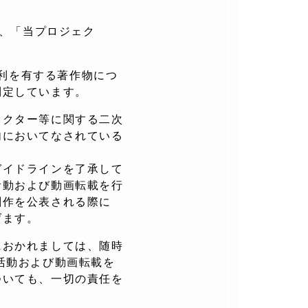
以下、「当プロジェク
権利を有する著作物につ
制定しています。
ラクター等に関する二次
内においてなされている
ガイドラインを了承して
活動および動画転載を行
創作を公表される際に
げます。
におかれましては、随時
活動および動画転載を
ついても、一切の責任を