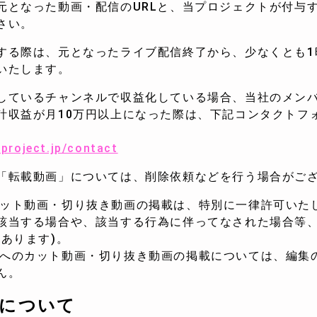
元となった動画・配信のURLと、当プロジェクトが付与
さい。
する際は、元となったライブ配信終了から、少なくとも1
たします。
しているチャンネルで収益化している場合、当社のメン
益が月10万円以上になった際は、下記コンタクトフ
。
eproject.jp/contact
「転載動画」については、削除依頼などを行う場合がご
)へのカット動画・切り抜き動画の掲載は、特別に一律許可い
該当する場合や、該当する行為に伴ってなされた場合等
あります)。
ter)へのカット動画・切り抜き動画の掲載については、編
ん。
トについて