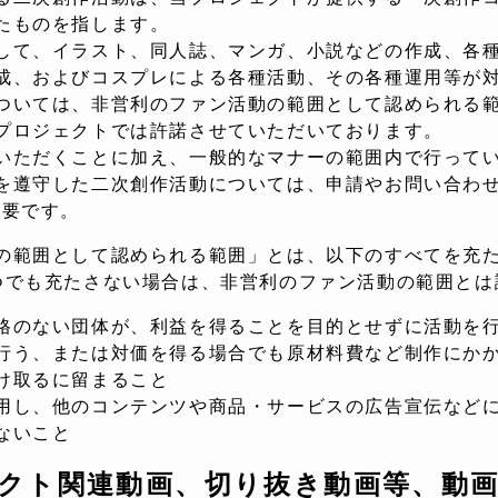
たものを指します。
して、イラスト、同人誌、マンガ、小説などの作成、各
成、およびコスプレによる各種活動、その各種運用等が
ついては、非営利のファン活動の範囲として認められる
プロジェクトでは許諾させていただいております。
いただくことに加え、一般的なマナーの範囲内で行って
を遵守した二次創作活動については、申請やお問い合わせ
不要です。
の範囲として認められる範囲」とは、以下のすべてを充
つでも充たさない場合は、非営利のファン活動の範囲とは
のない団体が、利益を得ることを目的とせずに活動を
う、または対価を得る場合でも原材料費など制作にかか
取るに留まること
し、他のコンテンツや商品・サービスの広告宣伝など
いこと
クト関連動画、切り抜き動画等、動