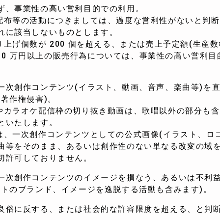
ず、事業性の高い営利目的での利用。
布等の活動につきましては、過度な営利性がないと判断
該当しないものとします。
げ個数が 200 個を超える、または売上予定額(生産数
10 万円以上の販売行為については、事業性の高い営利目
。
一次創作コンテンツ(イラスト、動画、音声、楽曲等)を
著作権侵害)。
カラオケ配信枠の切り抜き動画は、歌唱以外の部分も含
いたします。
一次創作コンテンツとしての公式画像(イラスト、ロゴ
をそのまま、あるいは創作性のない単なる改変の域を
許可しておりません。
一次創作コンテンツのイメージを損なう、あるいは不利
のブランド、イメージを逸脱する活動も含みます)。
良俗に反する、または社会的な許容限度を超える、と判