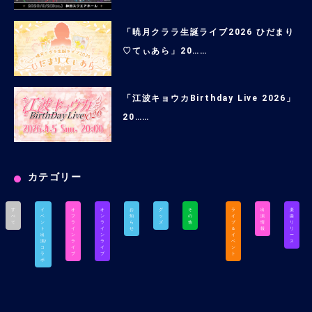
「暁月クララ生誕ライブ2026 ひだまり
♡てぃあら」20……
「江波キョウカBirthday Live 2026」
20……
カテゴリー
す
イ
オ
オ
お
グ
そ
ラ
出
楽
べ
ベ
フ
ン
知
ッ
の
イ
演
曲
て
ン
ラ
ラ
ら
ズ
他
ブ
情
リ
ト
イ
イ
せ
＆
報
リ
出
ン
ン
イ
ー
演/
ラ
ラ
ベ
ス
コ
イ
イ
ン
ラ
ブ
ブ
ト
ボ