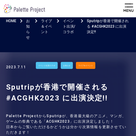
MENU
HOME
お
ライブ
イベン
Sputripが香港で開催され
知
＆イベ
ト出演/
る #ACGHK2023 に出演
ら
ント
コラボ
決定!!
せ
イベント出演/コラボ
お知らせ
ライブ＆イベント
2023.7.11
Sputripが香港で開催される
#ACGHK2023 に出演決定!!
Palette ProjectからSputripが、香港最大級のアニメ、マンガ、
ゲームの祭典である「ACGHK2023」に出演決定しました！
日本からご覧いただけるかどうかは分かり次第情報を更新させてい
ただきます！