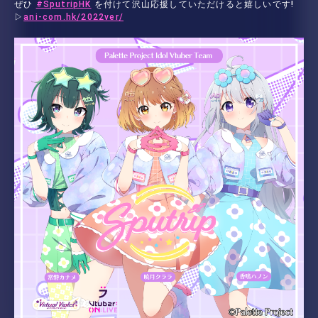
ぜひ
#SputripHK
を付けて沢山応援していただけると嬉しいです!
▷
ani-com.hk/2022ver/