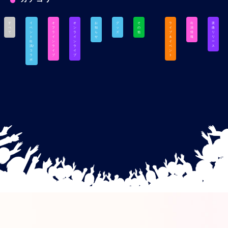
す
イ
オ
オ
お
グ
そ
ラ
出
楽
べ
ベ
フ
ン
知
ッ
の
イ
演
曲
て
ン
ラ
ラ
ら
ズ
他
ブ
情
リ
ト
イ
イ
せ
＆
報
リ
出
ン
ン
イ
ー
演/
ラ
ラ
ベ
ス
コ
イ
イ
ン
ラ
ブ
ブ
ト
ボ